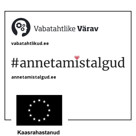
vabatahtlikud.ee
annetamistalgud.ee