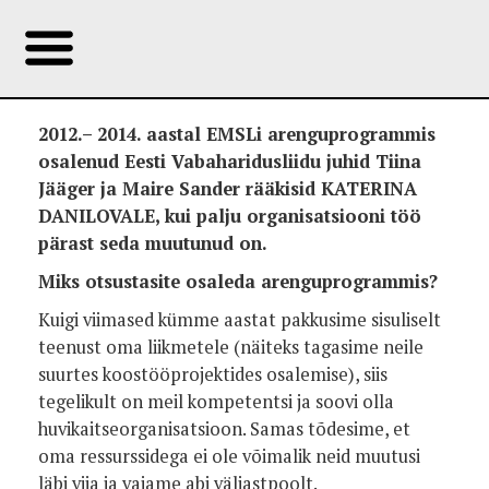
2012.– 2014. aastal EMSLi arenguprogrammis
osalenud Eesti Vabaharidusliidu juhid Tiina
Jääger ja Maire Sander rääkisid KATERINA
DANILOVALE, kui palju organisatsiooni töö
pärast seda muutunud on.
Miks otsustasite osaleda arenguprogrammis?
Kuigi viimased kümme aastat pakkusime sisuliselt
teenust oma liikmetele (näiteks tagasime neile
suurtes koostööprojektides osalemise), siis
tegelikult on meil kompetentsi ja soovi olla
huvikaitseorganisatsioon. Samas tõdesime, et
oma ressurssidega ei ole võimalik neid muutusi
läbi viia ja vajame abi väljastpoolt.