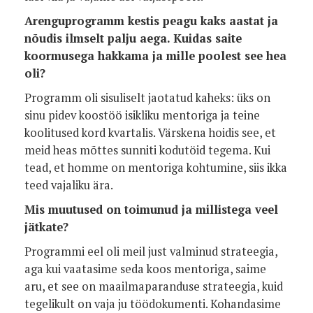
Arenguprogramm kestis peagu kaks aastat ja
nõudis ilmselt palju aega. Kuidas saite
koormusega hakkama ja mille poolest see hea
oli?
Programm oli sisuliselt jaotatud kaheks: üks on
sinu pidev koostöö isikliku mentoriga ja teine
koolitused kord kvartalis. Värskena hoidis see, et
meid heas mõttes sunniti kodutöid tegema. Kui
tead, et homme on mentoriga kohtumine, siis ikka
teed vajaliku ära.
Mis muutused on toimunud ja millistega veel
jätkate?
Programmi eel oli meil just valminud strateegia,
aga kui vaatasime seda koos mentoriga, saime
aru, et see on maailmaparanduse strateegia, kuid
tegelikult on vaja ju töödokumenti. Kohandasime