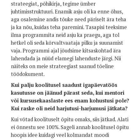
strateegiat, põhikirja, tegime ümber
juhtimisstruktuuri. Enamik asju oli ka enne õhus,
aga osalemine andis tõuke need päriselt ära teha
ja ka nõu, kuidas teha paremini. Tasapisi teeksime
ilma programmita neid asju ka praegu, aga tol
hetkel oli seda kõrvaltvaataja pilku ja suunamist
vaja. Programmi ajal jõudsime kitsaskohtad ära
lahendada ja nüüd elamegi lahenduste järgi. Nii
näiteks on meie strateegiast saanud tõeline
töödokument.
Kui palju koolitusel saadust igapäevatöös
kasutusse on jäänud pärast seda, kui mentori
või kursusekaaslaste ees enam kohustusi pole?
Kui raske oli neid harjutusi-harjumusi jätkata?
Kui võtad koolituselt õpitu omaks, siis jätkad. Alati
ei õnnestu see 100%. Sageli annab koolitusel õpitu
hoopis idee kuidagi veel kolmandat moodi