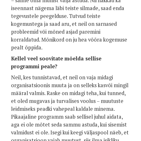
– saime oma mullist välja astuda. Nii hakkad ka
iseennast nägema läbi teiste silmade, saad enda
tegevustele peegelduse. Tutvud teiste
kogemustega ja saad aru, et neil on sarnased
probleemid või mõned asjad paremini
korraldatud. Mõnikord on ju hea võõra kogemuse
pealt õppida.
Kellel veel soovitate mõelda sellise
programmi peale?
Neil, kes tunnistavad, et neil on vaja midagi
organisatsioonis muuta ja on selleks kasvõi mingil
määral valmis. Raske on midagi teha, kui tunned,
et oled mugavas ja turvalises voolus – muutuste
leidmiseks peadki vahepeal kaldale minema.
Pikaajaline programm saab sellisel juhul aidata,
aga ei ole mõtet seda sammu astuda, kui sisemist
valmidust ei ole. Isegi kui keegi väljaspool näeb, et
organisatsioon vajab muutust, siis ilma isikliku