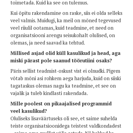
toimetada. Kuid ka see on tulemus.
Kui õpitu rakendamine on raske, siis ei olda selleks
veel valmis. Muidugi, ka meil on mõned tegevused
veel riiulil ootamas, kuid teadmine, et need on
organisatsiooni arengu seisukohalt olulised, on
olemas, ja need saavad ka tehtud.
Millised asjad olid küll kasulikud ja head, aga
miski pärast pole saanud töörutiini osaks?
Päris sellist teadmist-oskust vist ei olnudki. Pigem
võtab mõni asi rohkem aega harjuda, kuid on siiski
tagataskus olemas nagu ka teadmine, et see on
vajalik ja tuleb kindlasti rakendada.
Mille poolest on pikaajalised programmid
veel kasulikud?
Oluliseks lisaväärtuseks oli see, et saime suhelda
teiste organisatsioonidega teistest valdkondadest