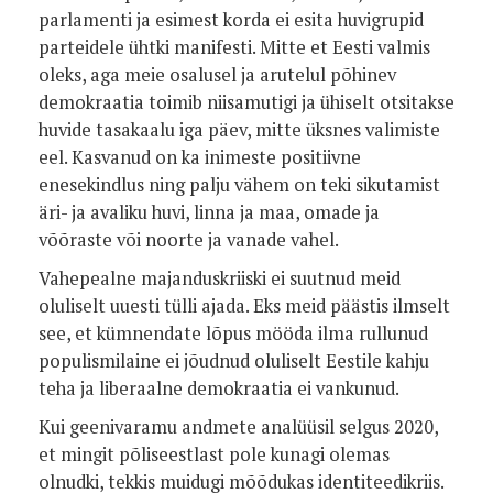
parlamenti ja esimest korda ei esita huvigrupid
parteidele ühtki manifesti. Mitte et Eesti valmis
oleks, aga meie osalusel ja arutelul põhinev
demokraatia toimib niisamutigi ja ühiselt otsitakse
huvide tasakaalu iga päev, mitte üksnes valimiste
eel. Kasvanud on ka inimeste positiivne
enesekindlus ning palju vähem on teki sikutamist
äri- ja avaliku huvi, linna ja maa, omade ja
võõraste või noorte ja vanade vahel.
Vahepealne majanduskriiski ei suutnud meid
oluliselt uuesti tülli ajada. Eks meid päästis ilmselt
see, et kümnendate lõpus mööda ilma rullunud
populismilaine ei jõudnud oluliselt Eestile kahju
teha ja liberaalne demokraatia ei vankunud.
Kui geenivaramu andmete analüüsil selgus 2020,
et mingit põliseestlast pole kunagi olemas
olnudki, tekkis muidugi mõõdukas identiteedikriis.