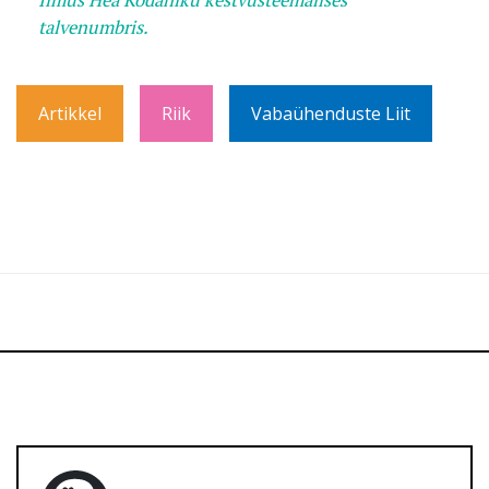
Ilmus Hea Kodaniku kestvusteemalises
talvenumbris.
Artikkel
Riik
Vabaühenduste Liit