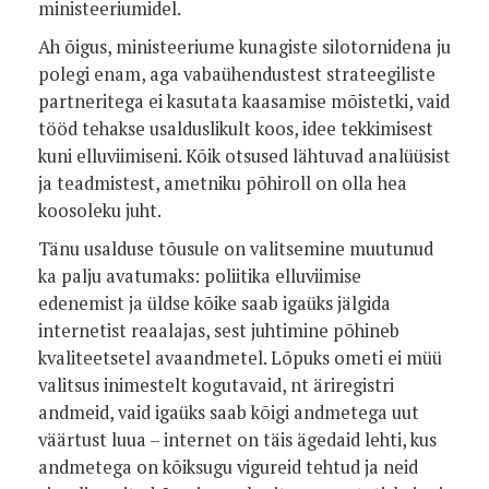
ministeeriumidel.
Ah õigus, ministeeriume kunagiste silotornidena ju
polegi enam, aga vabaühendustest strateegiliste
partneritega ei kasutata kaasamise mõistetki, vaid
tööd tehakse usalduslikult koos, idee tekkimisest
kuni elluviimiseni. Kõik otsused lähtuvad analüüsist
ja teadmistest, ametniku põhiroll on olla hea
koosoleku juht.
Tänu usalduse tõusule on valitsemine muutunud
ka palju avatumaks: poliitika elluviimise
edenemist ja üldse kõike saab igaüks jälgida
internetist reaalajas, sest juhtimine põhineb
kvaliteetsetel avaandmetel. Lõpuks ometi ei müü
valitsus inimestelt kogutavaid, nt äriregistri
andmeid, vaid igaüks saab kõigi andmetega uut
väärtust luua – internet on täis ägedaid lehti, kus
andmetega on kõiksugu vigureid tehtud ja neid