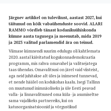
Järgnev artikkel on tulevikust, aastast 2027, kui
täitunud on kõik vabaühenduste soovid. ALARI
RAMMO võrdleb tänast kodanikuühiskonda
kümne aasta tagusega ja meenutab, mida 2019
ja 2023 valitud parlamendid ära on teinud.
Viimase kümnendi suurim edulugu oli kahtlemata
2020. aastal käivitatud kogukonnademokraatia
programm, mis rahva omavahel ja valitsejatega
taas ühendas. Omavalitsusi on järel vaid viisteist,
aga neid juhitakse alt üles ja inimesed tunnevad,
et nende häälel on kodukohas kaalu. Isegi Tallinn
on muutunud inimnäoliseks ja üle Eesti peavad
valla- ja linnavalitsused oma küla- ja asumiseltse
sama vajalikeks partnereiks, kui on
katusorganisatsioonid ja võrgustikud