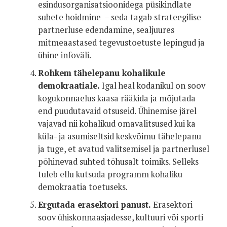
esindusorganisatsioonidega püsikindlate
suhete hoidmine – seda tagab strateegilise
partnerluse edendamine, sealjuures
mitmeaastased tegevustoetuste lepingud ja
ühine infoväli.
Rohkem tähelepanu kohalikule
demokraatiale.
Igal heal kodanikul on soov
kogukonnaelus kaasa rääkida ja mõjutada
end puudutavaid otsuseid. Ühinemise järel
vajavad nii kohalikud omavalitsused kui ka
küla- ja asumiseltsid keskvõimu tähelepanu
ja tuge, et avatud valitsemisel ja partnerlusel
põhinevad suhted tõhusalt toimiks. Selleks
tuleb ellu kutsuda programm kohaliku
demokraatia toetuseks.
Ergutada erasektori panust.
Erasektori
soov ühiskonnaasjadesse, kultuuri või sporti