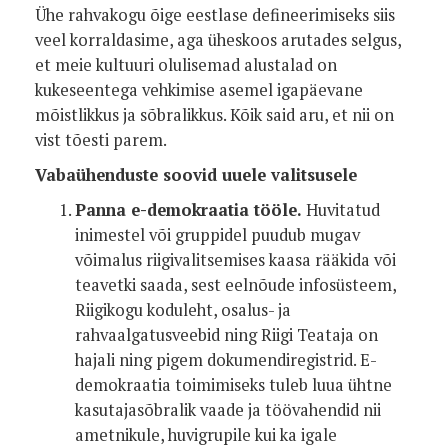
Ühe rahvakogu õige eestlase defineerimiseks siis
veel korraldasime, aga üheskoos arutades selgus,
et meie kultuuri olulisemad alustalad on
kukeseentega vehkimise asemel igapäevane
mõistlikkus ja sõbralikkus. Kõik said aru, et nii on
vist tõesti parem.
Vabaühenduste soovid uuele valitsusele
Panna e-demokraatia tööle.
Huvitatud
inimestel või gruppidel puudub mugav
võimalus riigivalitsemises kaasa rääkida või
teavetki saada, sest eelnõude infosüsteem,
Riigikogu koduleht, osalus- ja
rahvaalgatusveebid ning Riigi Teataja on
hajali ning pigem dokumendiregistrid. E-
demokraatia toimimiseks tuleb luua ühtne
kasutajasõbralik vaade ja töövahendid nii
ametnikule, huvigrupile kui ka igale