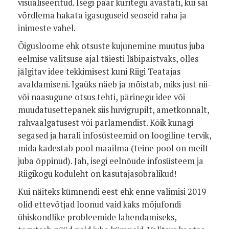
visualiseeritud. Isegi paar kuritegu avastati, kui sai
võrdlema hakata igasuguseid seoseid raha ja
inimeste vahel.
Õigusloome ehk otsuste kujunemine muutus juba
eelmise valitsuse ajal täiesti läbipaistvaks, olles
jälgitav idee tekkimisest kuni Riigi Teatajas
avaldamiseni. Igaüks näeb ja mõistab, miks just nii-
või naasugune otsus tehti, pärinegu idee või
muudatusettepanek siis huvigrupilt, ametkonnalt,
rahvaalgatusest või parlamendist. Kõik kunagi
segased ja harali infosüsteemid on loogiline tervik,
mida kadestab pool maailma (teine pool on meilt
juba õppinud). Jah, isegi eelnõude infosüsteem ja
Riigikogu koduleht on kasutajasõbralikud!
Kui näiteks kümnendi eest ehk enne valimisi 2019
olid ettevõtjad loonud vaid kaks mõjufondi
ühiskondlike probleemide lahendamiseks,