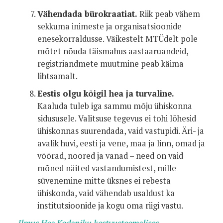
Vähendada bürokraatiat.
Riik peab vähem
sekkuma inimeste ja organisatsioonide
enesekorraldusse. Väikestelt MTÜdelt pole
mõtet nõuda täismahus aastaaruandeid,
registriandmete muutmine peab käima
lihtsamalt.
Eestis olgu kõigil hea ja turvaline.
Kaaluda tuleb iga sammu mõju ühiskonna
sidususele. Valitsuse tegevus ei tohi lõhesid
ühiskonnas suurendada, vaid vastupidi. Äri- ja
avalik huvi, eesti ja vene, maa ja linn, omad ja
võõrad, noored ja vanad – need on vaid
mõned näited vastandumistest, mille
süvenemine mitte üksnes ei rebesta
ühiskonda, vaid vähendab usaldust ka
institutsioonide ja kogu oma riigi vastu.