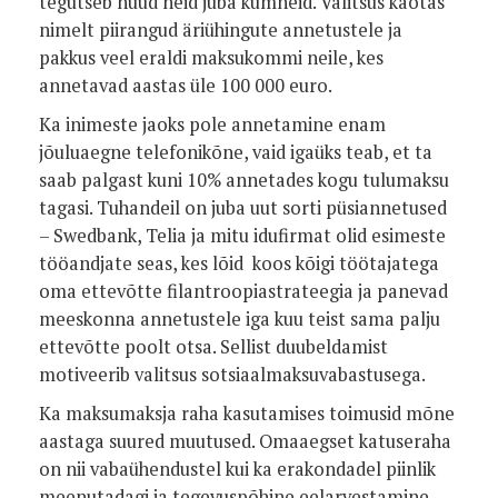
tegutseb nüüd neid juba kümneid. Valitsus kaotas
nimelt piirangud äriühingute annetustele ja
pakkus veel eraldi maksukommi neile, kes
annetavad aastas üle 100 000 euro.
Ka inimeste jaoks pole annetamine enam
jõuluaegne telefonikõne, vaid igaüks teab, et ta
saab palgast kuni 10% annetades kogu tulumaksu
tagasi. Tuhandeil on juba uut sorti püsiannetused
– Swedbank, Telia ja mitu idufirmat olid esimeste
tööandjate seas, kes lõid koos kõigi töötajatega
oma ettevõtte filantroopiastrateegia ja panevad
meeskonna annetustele iga kuu teist sama palju
ettevõtte poolt otsa. Sellist duubeldamist
motiveerib valitsus sotsiaalmaksuvabastusega.
Ka maksumaksja raha kasutamises toimusid mõne
aastaga suured muutused. Omaaegset katuseraha
on nii vabaühendustel kui ka erakondadel piinlik
meenutadagi ja tegevuspõhine eelarvestamine