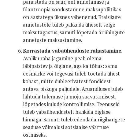
panustada on suur, ent annetamise ja
filantroopia soodustamine maksupoliitikas
on aastatega üksnes vähenenud. Eraisikute
annetustele tuleb pakkuda üheselt selge
maksutagastus, samuti lõpetada äriühingute
annetuste maksustamine.
Korrastada vabaühenduste rahastamine.
Avaliku raha jagamine peab olema
läbipaistev ja õiglane, aga ka tõhus: samu
eesmärke või tegevusi tuleb toetada ühest
kohast, mitte dubleerivatest fondidest
antava piskuga paljudele. Aruandluses tuleb
lähtuda tulemuse ja mõju saavutamisest,
lõpetades kulude kontrollimise. Teenuseid
tuleb vabaühendustelt hankida õiglase
hinnaga. Samuti tuleb edendada riigihangete
seaduse võimalusi sotsiaalse väärtuse
ostmiseks.