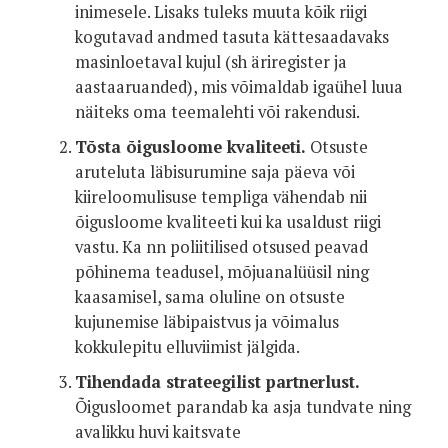
inimesele. Lisaks tuleks muuta kõik riigi
kogutavad andmed tasuta kättesaadavaks
masinloetaval kujul (sh äriregister ja
aastaaruanded), mis võimaldab igaühel luua
näiteks oma teemalehti või rakendusi.
Tõsta õigusloome kvaliteeti.
Otsuste
aruteluta läbisurumine saja päeva või
kiireloomulisuse templiga vähendab nii
õigusloome kvaliteeti kui ka usaldust riigi
vastu. Ka nn poliitilised otsused peavad
põhinema teadusel, mõjuanalüüsil ning
kaasamisel, sama oluline on otsuste
kujunemise läbipaistvus ja võimalus
kokkulepitu elluviimist jälgida.
Tihendada strateegilist partnerlust.
Õigusloomet parandab ka asja tundvate ning
avalikku huvi kaitsvate