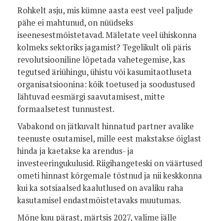
Rohkelt asju, mis kümne aasta eest veel paljude
pähe ei mahtunud, on nüüdseks
iseenesestmõistetavad. Mäletate veel ühiskonna
kolmeks sektoriks jagamist? Tegelikult oli päris
revolutsiooniline lõpetada vahetegemise, kas
tegutsed äriühingu, ühistu või kasumitaotluseta
organisatsioonina: kõik toetused ja soodustused
lähtuvad eesmärgi saavutamisest, mitte
formaalsetest tunnustest.
Vabakond on jätkuvalt hinnatud partner avalike
teenuste osutamisel, mille eest makstakse õiglast
hinda ja kaetakse ka arendus- ja
investeeringukulusid. Riigihangeteski on väärtused
ometi hinnast kõrgemale tõstnud ja nii keskkonna
kui ka sotsiaalsed kaalutlused on avaliku raha
kasutamisel endastmõistetavaks muutumas.
Mõne kuu pärast, märtsis 2027, valime jälle