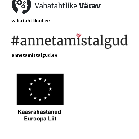
vabatahtlikud.ee
annetamistalgud.ee