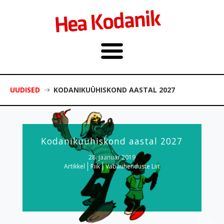
UUDISED
KODANIKUÜHISKOND AASTAL 2027
Kodanikuühiskond aastal 2027
28. jaanuar 2019
Artikkel
Riik
Vabaühenduste Liit
Foto: