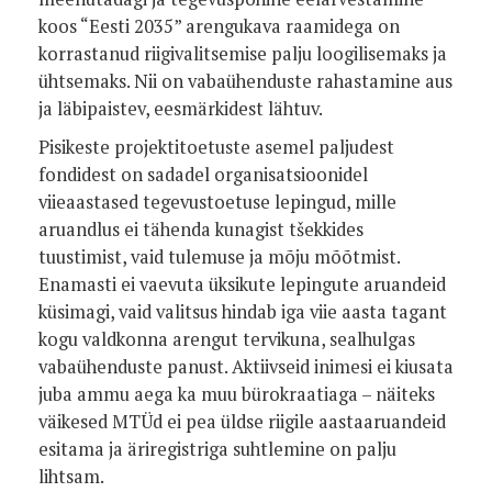
koos “Eesti 2035” arengukava raamidega on
korrastanud riigivalitsemise palju loogilisemaks ja
ühtsemaks. Nii on vabaühenduste rahastamine aus
ja läbipaistev, eesmärkidest lähtuv.
Pisikeste projektitoetuste asemel paljudest
fondidest on sadadel organisatsioonidel
viieaastased tegevustoetuse lepingud, mille
aruandlus ei tähenda kunagist tšekkides
tuustimist, vaid tulemuse ja mõju mõõtmist.
Enamasti ei vaevuta üksikute lepingute aruandeid
küsimagi, vaid valitsus hindab iga viie aasta tagant
kogu valdkonna arengut tervikuna, sealhulgas
vabaühenduste panust. Aktiivseid inimesi ei kiusata
juba ammu aega ka muu bürokraatiaga – näiteks
väikesed MTÜd ei pea üldse riigile aastaaruandeid
esitama ja äriregistriga suhtlemine on palju
lihtsam.