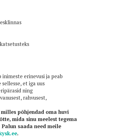
kesklinnas
 katsetusteks
 inimeste erinevusi ja peab
sellesse, et iga uus
ripärasid ning
vanusest, rahvusest,
 milles põhjendad oma huvi
õtte, mida sinu meelest tegema
. Palun saada need meile
ysk.ee
.