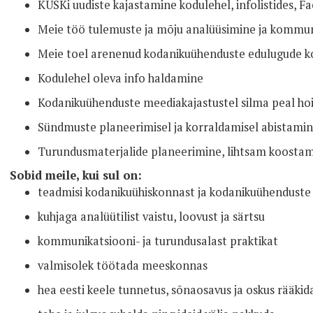
KÜSKi uudiste kajastamine kodulehel, infolistides, F
Meie töö tulemuste ja mõju analüüsimine ja kommu
Meie toel arenenud kodanikuühenduste edulugude k
Kodulehel oleva info haldamine
Kodanikuühenduste meediakajastustel silma peal ho
Sündmuste planeerimisel ja korraldamisel abistami
Turundusmaterjalide planeerimine, lihtsam koostam
Sobid meile, kui sul on:
teadmisi kodanikuühiskonnast ja kodanikuühenduste
kuhjaga analüütilist vaistu, loovust ja särtsu
kommunikatsiooni- ja turundusalast praktikat
valmisolek töötada meeskonnas
hea eesti keele tunnetus, sõnaosavus ja oskus rääkid