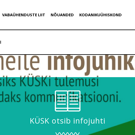
VABAÜHENDUSTE LIIT
NÕUANDED
KODANIKUÜHISKOND
I
KÜSK otsib infojuhti