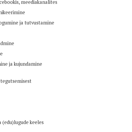
acebookis, meediakanalites
nikeerimine
ogumine ja tutvustamine
idmine
ne
ine ja kujundamine
 tegutsemisest
a (edu)lugude keeles