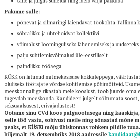
tahe ja julgus suhelda ning ideid välja pakkuda
Pakume sulle:
põnevat ja silmaringi laiendavat töökohta Tallinna 
sõbralikku ja ühtehoidvat kollektiivi
võimalust loominguliseks lähenemiseks ja uudseteks
palju suhtlemisvõimalusi üle-eestiliselt
paindlikku tööaega
KÜSK on liitunud mitmekesisuse kokkuleppega, väärtustab
oluliseks töötajate võrdse kohtlemise põhimõtteid. Usume 
meeskonnaliige rikastab meie kooslust, toob juurde oma e
tugevdab meeskonda. Kandideeri julgelt sõltumata soost, 
seksuaalsusest, erivajadustest!
Ootame sinu CVd koos palgaootusega ning kaaskirja,
selle töö vastu, sobivust meile ning sõnastad mõne m
peaks, et KÜSKi mõju ühiskonnas rohkem pildile tuua
hiljemalt 19. detsembriks 2018 aadressile
kandidaat@k