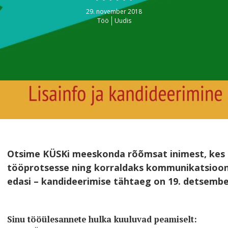
29. november 2018
Töö
Uudis
Otsime KÜSKi meeskonda rõõmsat inimest, kes a
tööprotsesse ning korraldaks kommunikatsiooni. 
edasi – kandideerimise tähtaeg on 19. detsembe
Sinu tööülesannete hulka kuuluvad peamiselt: