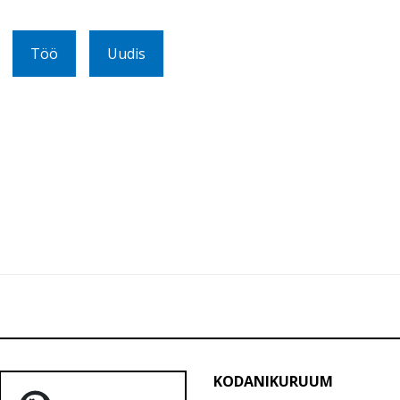
Töö
Uudis
KODANIKURUUM