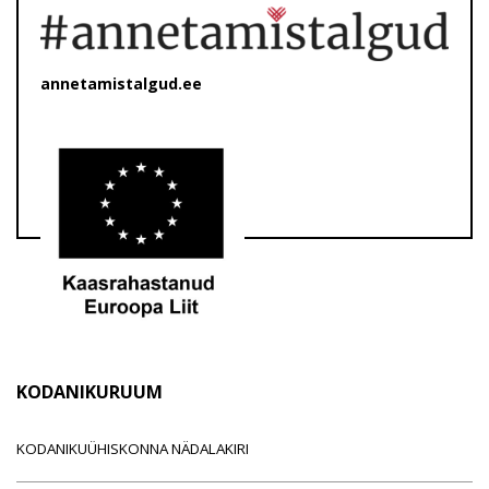
annetamistalgud.ee
KODANIKURUUM
KODANIKUÜHISKONNA NÄDALAKIRI