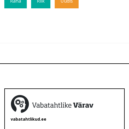
Raha
Riik
Uudis
vabatahtlikud.ee