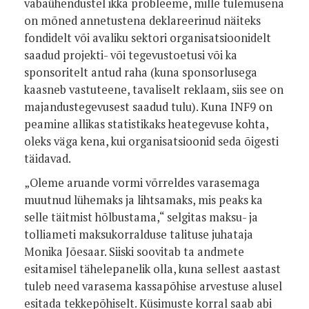
vabaühendustel ikka probleeme, mille tulemusena
on mõned annetustena deklareerinud näiteks
fondidelt või avaliku sektori organisatsioonidelt
saadud projekti- või tegevustoetusi või ka
sponsoritelt antud raha (kuna sponsorlusega
kaasneb vastuteene, tavaliselt reklaam, siis see on
majandustegevusest saadud tulu). Kuna INF9 on
peamine allikas statistikaks heategevuse kohta,
oleks väga kena, kui organisatsioonid seda õigesti
täidavad.
„Oleme aruande vormi võrreldes varasemaga
muutnud lühemaks ja lihtsamaks, mis peaks ka
selle täitmist hõlbustama,“ selgitas maksu- ja
tolliameti maksukorralduse talituse juhataja
Monika Jõesaar. Siiski soovitab ta andmete
esitamisel tähelepanelik olla, kuna sellest aastast
tuleb need varasema kassapõhise arvestuse alusel
esitada tekkepõhiselt. Küsimuste korral saab abi