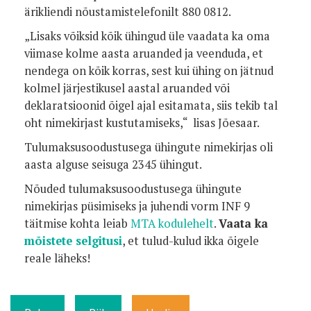
ärikliendi nõustamistelefonilt 880 0812.
„Lisaks võiksid kõik ühingud üle vaadata ka oma
viimase kolme aasta aruanded ja veenduda, et
nendega on kõik korras, sest kui ühing on jätnud
kolmel järjestikusel aastal aruanded või
deklaratsioonid õigel ajal esitamata, siis tekib tal
oht nimekirjast kustutamiseks,“ lisas Jõesaar.
Tulumaksusoodustusega ühingute nimekirjas oli
aasta alguse seisuga 2345 ühingut.
Nõuded tulumaksusoodustusega ühingute
nimekirjas püsimiseks ja juhendi vorm INF 9
täitmise kohta leiab
MTA kodulehelt
.
Vaata ka
mõistete selgitusi
, et tulud-kulud ikka õigele
reale läheks!