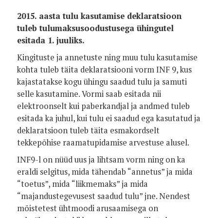
2015. aasta tulu kasutamise deklaratsioon
tuleb tulumaksusoodustusega ühingutel
esitada 1. juuliks.
Kingituste ja annetuste ning muu tulu kasutamise
kohta tuleb täita deklaratsiooni vorm INF 9, kus
kajastatakse kogu ühingu saadud tulu ja samuti
selle kasutamine. Vormi saab esitada nii
elektroonselt kui paberkandjal ja andmed tuleb
esitada ka juhul, kui tulu ei saadud ega kasutatud ja
deklaratsioon tuleb täita esmakordselt
tekkepõhise raamatupidamise arvestuse alusel.
INF9-l on nüüd uus ja lihtsam vorm ning on ka
eraldi selgitus, mida tähendab “annetus” ja mida
“toetus”, mida “liikmemaks” ja mida
“majandustegevusest saadud tulu” jne. Nendest
mõistetest ühtmoodi arusaamisega on