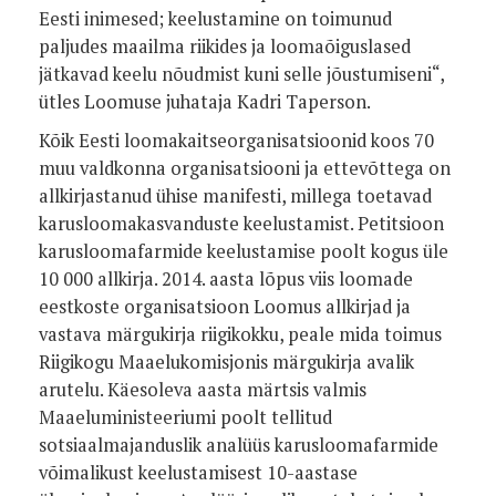
Eesti inimesed; keelustamine on toimunud
paljudes maailma riikides ja loomaõiguslased
jätkavad keelu nõudmist kuni selle jõustumiseni“,
ütles Loomuse juhataja Kadri Taperson.
Kõik Eesti loomakaitseorganisatsioonid koos 70
muu valdkonna organisatsiooni ja ettevõttega on
allkirjastanud ühise manifesti, millega toetavad
karusloomakasvanduste keelustamist. Petitsioon
karusloomafarmide keelustamise poolt kogus üle
10 000 allkirja. 2014. aasta lõpus viis loomade
eestkoste organisatsioon Loomus allkirjad ja
vastava märgukirja riigikokku, peale mida toimus
Riigikogu Maaelukomisjonis märgukirja avalik
arutelu. Käesoleva aasta märtsis valmis
Maaeluministeeriumi poolt tellitud
sotsiaalmajanduslik analüüs karusloomafarmide
võimalikust keelustamisest 10-aastase