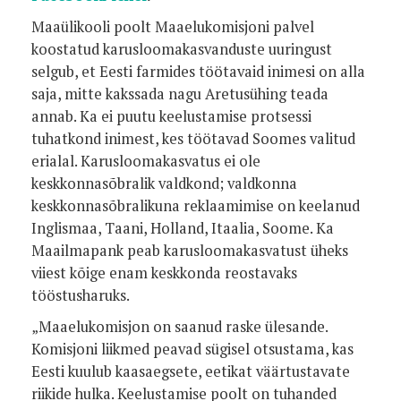
Maaülikooli poolt Maaelukomisjoni palvel
koostatud karusloomakasvanduste uuringust
selgub, et Eesti farmides töötavaid inimesi on alla
saja, mitte kakssada nagu Aretusühing teada
annab. Ka ei puutu keelustamise protsessi
tuhatkond inimest, kes töötavad Soomes valitud
erialal. Karusloomakasvatus ei ole
keskkonnasõbralik valdkond; valdkonna
keskkonnasõbralikuna reklaamimise on keelanud
Inglismaa, Taani, Holland, Itaalia, Soome. Ka
Maailmapank peab karusloomakasvatust üheks
viiest kõige enam keskkonda reostavaks
tööstusharuks.
„Maaelukomisjon on saanud raske ülesande.
Komisjoni liikmed peavad sügisel otsustama, kas
Eesti kuulub kaasaegsete, eetikat väärtustavate
riikide hulka. Keelustamise poolt on tuhanded