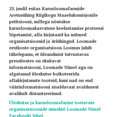
25. juulil esitas Karusloomafarmide
Aretusühing Riigikogu Maaelukomisjonile
petitsiooni, millega nõutakse
karusloomakasvatuse keelustamise protsessi
lõpetamist, alla kirjutasid ka mitmed
organisatsioonid ja äriühingud.
Loomade
eestkoste organisatsioon Loomus juhib
tähelepanu, et üleandmist tutvustavas
pressiteates on eksitavat
informatsiooni,
Loomade Nimel aga on
algatanud üleskutse boikoteerida
allakirjutanute tooteid, kuni nad on end
väärinformatsiooni sisaldavast avaldusest
avalikult distantseerinud.
Üleskutse ja karusloomafarme toetavate
organisatsioonide nimekiri Loomade Nimel
Facebooki lehel
.