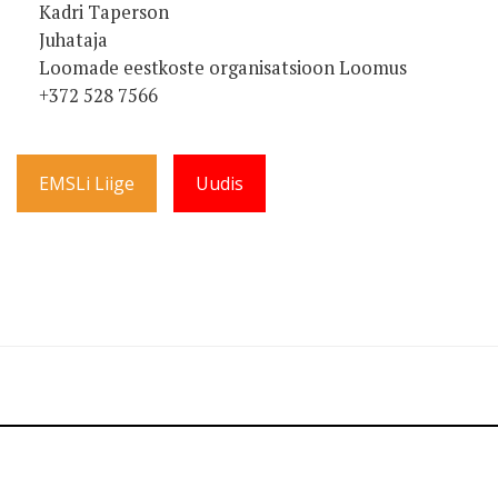
Kadri Taperson
Juhataja
Loomade eestkoste organisatsioon Loomus
+372 528 7566
EMSLi Liige
Uudis