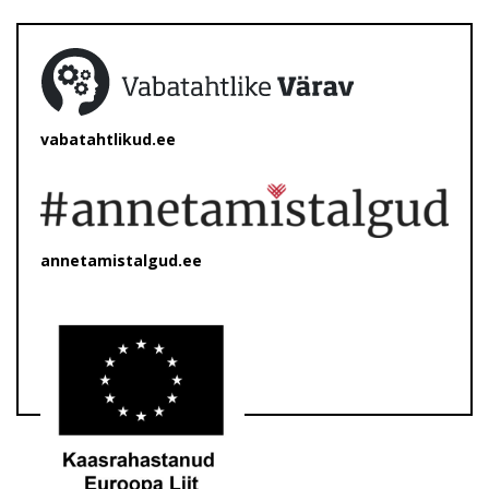
vabatahtlikud.ee
annetamistalgud.ee