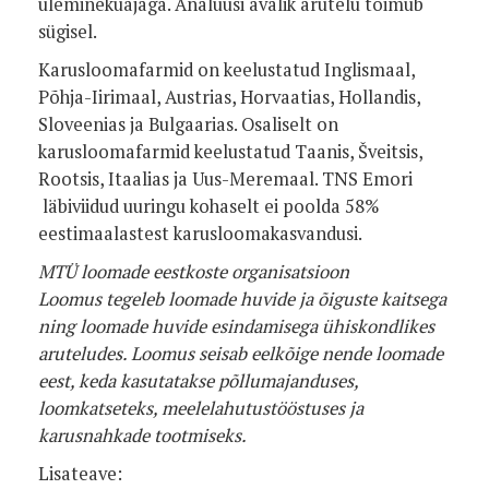
üleminekuajaga. Analüüsi avalik arutelu toimub
sügisel.
Karusloomafarmid on keelustatud Inglismaal,
Põhja-Iirimaal, Austrias, Horvaatias, Hollandis,
Sloveenias ja Bulgaarias. Osaliselt on
karusloomafarmid keelustatud Taanis, Šveitsis,
Rootsis, Itaalias ja Uus-Meremaal. TNS Emori
läbiviidud uuringu kohaselt ei poolda 58%
eestimaalastest karusloomakasvandusi.
MTÜ loomade eestkoste organisatsioon
Loomus tegeleb loomade huvide ja õiguste kaitsega
ning loomade huvide esindamisega ühiskondlikes
aruteludes. Loomus seisab eelkõige nende loomade
eest, keda kasutatakse põllumajanduses,
loomkatseteks, meelelahutustööstuses ja
karusnahkade tootmiseks.
Lisateave: