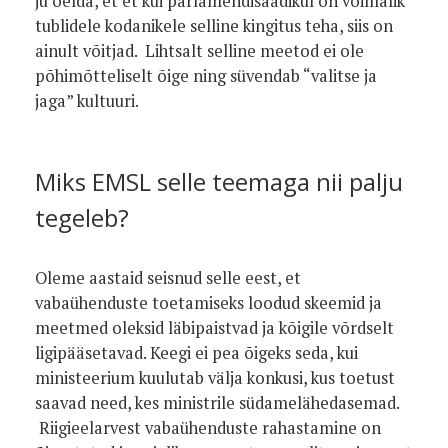
ju öelda, et et kui parlamendisaadikul on võimalik
tublidele kodanikele selline kingitus teha, siis on
ainult võitjad. Lihtsalt selline meetod ei ole
põhimõtteliselt õige ning süvendab “valitse ja
jaga” kultuuri.
Miks EMSL selle teemaga nii palju
tegeleb?
Oleme aastaid seisnud selle eest, et
vabaühenduste toetamiseks loodud skeemid ja
meetmed oleksid läbipaistvad ja kõigile võrdselt
ligipääsetavad. Keegi ei pea õigeks seda, kui
ministeerium kuulutab välja konkusi, kus toetust
saavad need, kes ministrile südamelähedasemad.
Riigieelarvest vabaühenduste rahastamine on