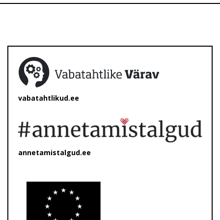
vabatahtlikud.ee
annetamistalgud.ee