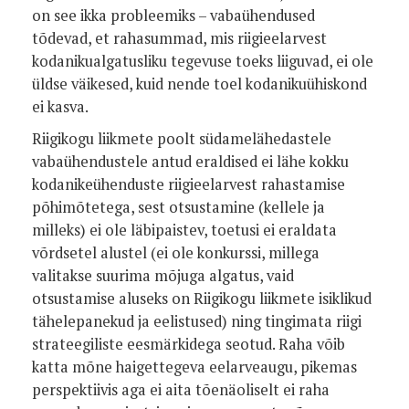
on see ikka probleemiks – vabaühendused
tõdevad, et rahasummad, mis riigieelarvest
kodanikualgatusliku tegevuse toeks liiguvad, ei ole
üldse väikesed, kuid nende toel kodanikuühiskond
ei kasva.
Riigikogu liikmete poolt südamelähedastele
vabaühendustele antud eraldised ei lähe kokku
kodanikeühenduste riigieelarvest rahastamise
põhimõtetega, sest otsustamine (kellele ja
milleks) ei ole läbipaistev, toetusi ei eraldata
võrdsetel alustel (ei ole konkurssi, millega
valitakse suurima mõjuga algatus, vaid
otsustamise aluseks on Riigikogu liikmete isiklikud
tähelepanekud ja eelistused) ning tingimata riigi
strateegiliste eesmärkidega seotud. Raha võib
katta mõne haigettegeva eelarveaugu, pikemas
perspektiivis aga ei aita tõenäoliselt ei raha