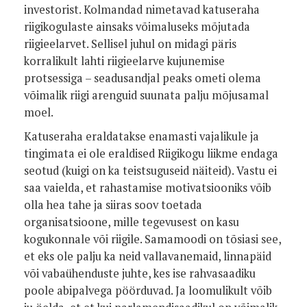
investorist. Kolmandad nimetavad katuseraha
riigikogulaste ainsaks võimaluseks mõjutada
riigieelarvet. Sellisel juhul on midagi päris
korralikult lahti riigieelarve kujunemise
protsessiga – seadusandjal peaks ometi olema
võimalik riigi arenguid suunata palju mõjusamal
moel.
Katuseraha eraldatakse enamasti vajalikule ja
tingimata ei ole eraldised Riigikogu liikme endaga
seotud (kuigi on ka teistsuguseid näiteid). Vastu ei
saa vaielda, et rahastamise motivatsiooniks võib
olla hea tahe ja siiras soov toetada
organisatsioone, mille tegevusest on kasu
kogukonnale või riigile. Samamoodi on tõsiasi see,
et eks ole palju ka neid vallavanemaid, linnapäid
või vabaühenduste juhte, kes ise rahvasaadiku
poole abipalvega pöörduvad. Ja loomulikult võib