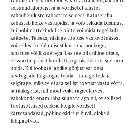
toetust on vastuoluline vastu võtta juhul, kui olete
seisunud läbipaistva ja võrdsetel alustel
vabaühenduste rahastamise eest. Katuseraha
kehastab kõike vastupidist ja võib tekkida küsimus,
kui põhimõttekindel te olete või mida tegelikult
kaitsete. Teiseks, rääkige toetuse vastuvõtmisest
või sellest keeldumisest kas oma nõukogu,
juhatuse või liikmetega. Las see olla ühine otsus,
et väärtuspõhist konflikti organisatsiooni sees ära
hoida. Kui loobute, andke põhjustest oma
heategijale Riigikogus teada – tänage teda ja
selgitage, miks te ei saa sellist toetust vastu võtta,
ja rääkige ka, mil moel võiks riigieelarvest
vabakonda enam raha suunata aga nii, et sellised
toetusotsused oleksid kõigile võrdselt
kättesaadavad, põhineksid riigi huvil, oleksid
läbipaistvad.