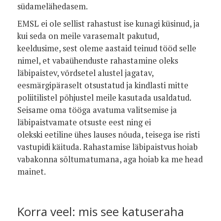
südamelähedasem.
EMSL ei ole sellist rahastust ise kunagi küsinud, ja
kui seda on meile varasemalt pakutud,
keeldusime, sest oleme aastaid teinud tööd selle
nimel, et vabaühenduste rahastamine oleks
läbipaistev, võrdsetel alustel jagatav,
eesmärgipäraselt otsustatud ja kindlasti mitte
poliitilistel põhjustel meile kasutada usaldatud.
Seisame oma tööga avatuma valitsemise ja
läbipaistvamate otsuste eest ning ei
olekski eetiline ühes lauses nõuda, teisega ise risti
vastupidi käituda. Rahastamise läbipaistvus hoiab
vabakonna sõltumatumana, aga hoiab ka me head
mainet.
Korra veel: mis see katuseraha