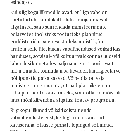
esindajad.
Kui Riigikogu liikmed leiavad, et liiga vähe on
toetatud ühiskondlikult olulist mõju omavad
algatused, saab suurendada ministeeriumite
eelarvetes taolisteks toetusteks plaanitud
eraldiste ridu. Iseenesest oleks mõistlik, kui
arutelu selle üle, kuidas vabaühendused võiksid kas
hariduses, sotsiaal- või kultuurivaldkonnas uudseid
lahendusi katsetades palju suuremat positiivset
mõju omada, toimuda juba kevadel, kui riigieelarve
põhipunktid paika saavad. Võib-olla on vaja
ministeeriume suunata, et nad plaaniks enam
raha partnerite kaasamiseks, võib-olla on mõistlik
luua mõni kiirendina algatusi toetav programm.
Riigikogu liikmed võiksid seista nende
vabaühenduste eest, kellega on riik aastaid
katuseraha-otsuste pinnalt lepingud sõlminud.