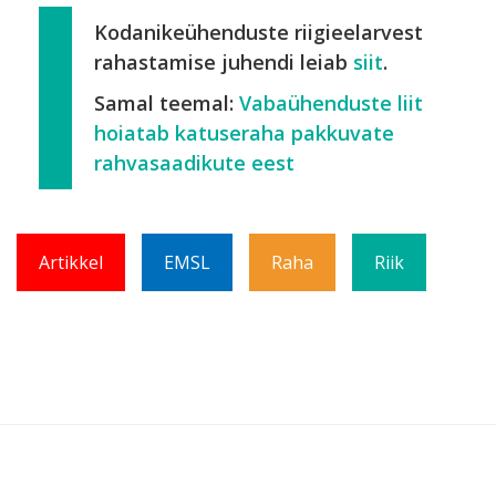
Kodanikeühenduste riigieelarvest
rahastamise juhendi leiab
siit
.
Samal teemal:
Vabaühenduste liit
hoiatab katuseraha pakkuvate
rahvasaadikute eest
Artikkel
EMSL
Raha
Riik