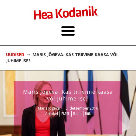
UUDISED
MARIS JÕGEVA: KAS TRIIVIME KAASA VÕI
JUHIME ISE?
Maris Jõgeva: Kas triivime kaasa
või juhime ise?
Maris Jõgeva
5. detsember 2016
Artikkel
EMSL
Raha
Riik