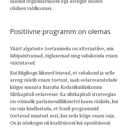
saanud organisatsiooni ega arengut mõnes
olulises valdkonnas.
Positiivne programm on olemas
Väärt algatuste toetamiseks on alternatiive, mis
läbipaistvamad, õiglasemad ning vabakonda enam
vääristavad.
Kui Riigikogu liikmed leiavad, et vabakond ja selle
areng väärib enam toetust, saab eelarvearutelude
käigus suunata lisaraha Kodanikuühiskonna
Sihtkapitali eelarvesse. Ka sihtkapitali strateegias
on võimalik parlamendiliikmetel kaasa rääkida, kui
on vaja kindlustada, et fondi programmid
toetavad muutust seal, kus seda kõige enam vaja.
On ju nõukogus nii koalitsiooni kui opositsiooni