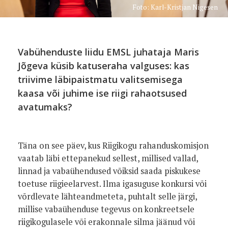
Foto: Karl-Kristjan Nigesen
Vabühenduste liidu EMSL juhataja Maris
Jõgeva küsib katuseraha valguses: kas
triivime läbipaistmatu valitsemisega
kaasa või juhime ise riigi rahaotsused
avatumaks?
Täna on see päev, kus Riigikogu rahanduskomisjon
vaatab läbi ettepanekud sellest, millised vallad,
linnad ja vabaühendused võiksid saada piskukese
toetuse riigieelarvest. Ilma igasuguse konkursi või
võrdlevate lähteandmeteta, puhtalt selle järgi,
millise vabaühenduse tegevus on konkreetsele
riigikogulasele või erakonnale silma jäänud või