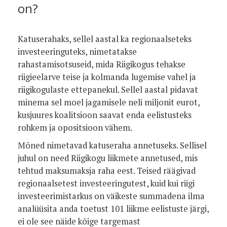
on?
Katuserahaks, sellel aastal ka regionaalseteks
investeeringuteks, nimetatakse
rahastamisotsuseid, mida Riigikogus tehakse
riigieelarve teise ja kolmanda lugemise vahel ja
riigikogulaste ettepanekul. Sellel aastal pidavat
minema sel moel jagamisele neli miljonit eurot,
kusjuures koalitsioon saavat enda eelistusteks
rohkem ja opositsioon vähem.
Mõned nimetavad katuseraha annetuseks. Sellisel
juhul on need Riigikogu liikmete annetused, mis
tehtud maksumaksja raha eest. Teised räägivad
regionaalsetest investeeringutest, kuid kui riigi
investeerimistarkus on väikeste summadena ilma
analüüsita anda toetust 101 liikme eelistuste järgi,
ei ole see näide kõige targemast