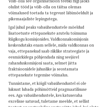
Võib-olla see organisatsioon teebki riigi jaoks
olulist tööd ja võib-olla on täitsa olemas
võimalused toetada ta tegevust läbimõeldult ja
pikemaajaliste lepingutega.
Igal juhul peaks vabaühendustele mõeldud
lisatoetuste ettepanekute arutelu toimuma
Riigikogu komisjonides. Valdkonnakomisjonis
keskendutaks enam sellele, mida valdkonnas on
vaja, ettepanekud saab riiklike strateegiate ja
eesmärkidega põhjendada ning seejärel
rahanduskomisjoni saata, selmet jätta
fraktsioonidele juhuslike ja seostamata
ettepanekute tegemise võimalus.
Tunnistame, et kõigil vabaühendustel ei ole
luksust lubada põhimõtteid pragmaatilisuse
ees. Aga vabaühendustele, kes katuseraha
excelisse satuvad, tuletame meelde, et sellist