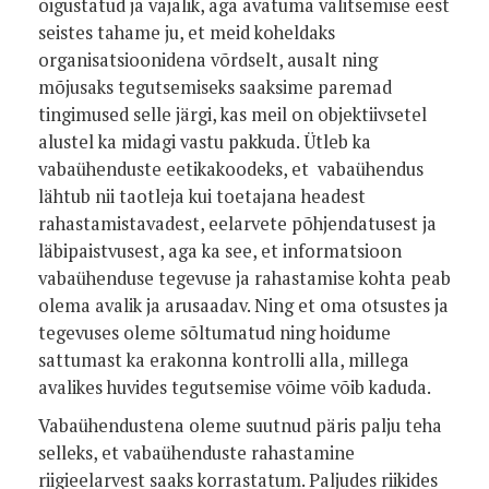
õigustatud ja vajalik, aga avatuma valitsemise eest
seistes tahame ju, et meid koheldaks
organisatsioonidena võrdselt, ausalt ning
mõjusaks tegutsemiseks saaksime paremad
tingimused selle järgi, kas meil on objektiivsetel
alustel ka midagi vastu pakkuda. Ütleb ka
vabaühenduste eetikakoodeks, et vabaühendus
lähtub nii taotleja kui toetajana headest
rahastamistavadest, eelarvete põhjendatusest ja
läbipaistvusest, aga ka see, et informatsioon
vabaühenduse tegevuse ja rahastamise kohta peab
olema avalik ja arusaadav. Ning et oma otsustes ja
tegevuses oleme sõltumatud ning hoidume
sattumast ka erakonna kontrolli alla, millega
avalikes huvides tegutsemise võime võib kaduda.
Vabaühendustena oleme suutnud päris palju teha
selleks, et vabaühenduste rahastamine
riigieelarvest saaks korrastatum. Paljudes riikides