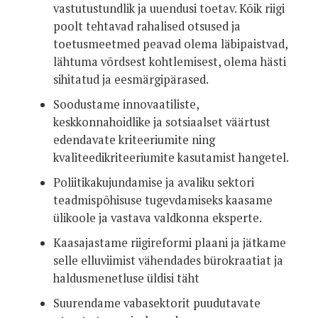
vastutustundlik ja uuendusi toetav. Kõik riigi
poolt tehtavad rahalised otsused ja
toetusmeetmed peavad olema läbipaistvad,
lähtuma võrdsest kohtlemisest, olema hästi
sihitatud ja eesmärgipärased.
Soodustame innovaatiliste,
keskkonnahoidlike ja sotsiaalset väärtust
edendavate kriteeriumite ning
kvaliteedikriteeriumite kasutamist hangetel.
Poliitikakujundamise ja avaliku sektori
teadmispõhisuse tugevdamiseks kaasame
ülikoole ja vastava valdkonna eksperte.
Kaasajastame riigireformi plaani ja jätkame
selle elluviimist vähendades bürokraatiat ja
haldusmenetluse üldisi täht
Suurendame vabasektorit puudutavate