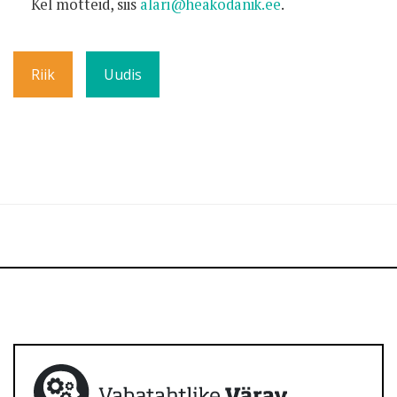
Kel mõtteid, siis
alari@heakodanik.ee
.
Riik
Uudis