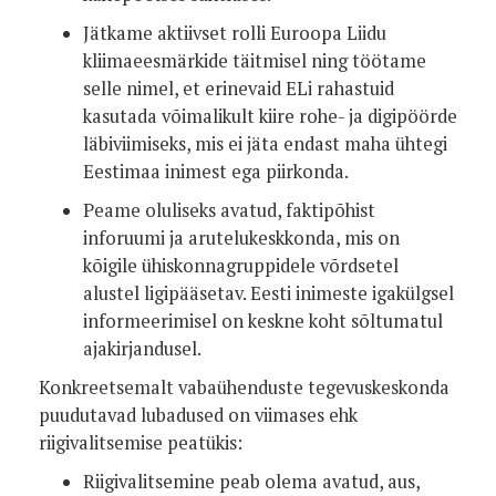
Jätkame aktiivset rolli Euroopa Liidu
kliimaeesmärkide täitmisel ning töötame
selle nimel, et erinevaid ELi rahastuid
kasutada võimalikult kiire rohe- ja digipöörde
läbiviimiseks, mis ei jäta endast maha ühtegi
Eestimaa inimest ega piirkonda.
Peame oluliseks avatud, faktipõhist
inforuumi ja arutelukeskkonda, mis on
kõigile ühiskonnagruppidele võrdsetel
alustel ligipääsetav. Eesti inimeste igakülgsel
informeerimisel on keskne koht sõltumatul
ajakirjandusel.
Konkreetsemalt vabaühenduste tegevuskeskonda
puudutavad lubadused on viimases ehk
riigivalitsemise peatükis:
Riigivalitsemine peab olema avatud, aus,