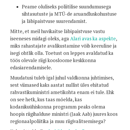
Peame oluliseks poliitilise suundumusega
sihtasutuste ja MTÜ-de aruandluskohustuse
ja läbipaistvuse suurendamist.
Mitte, et meil huvikaitse läbipaistvuse vastu
iseeneses midagi oleks, aga
Alari avas ka aspekte
,
miks rahastajate avalikustamine võib keeruline ja
isegi ohtlik olla. Toetust on leppes avaldatud ka
töös olevale riigi koosloome keskkonna
edasiarendamisele.
Muudatusi tuleb igal juhul valdkonna juhtimises,
sest viimased kaks aastat nullist üles ehitatud
rahvastikuministri ametikohta enam ei tule. Ehk
on see hetk, kus taas mõelda, kas
kodanikuühiskonna programm peaks olema
hoopis riigihalduse ministri (Jaak Aab) juures koos
regionaalpoliitika ja muu riigivalitsemisega?