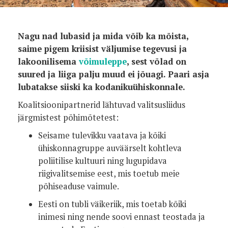
Nagu nad lubasid ja mida võib ka mõista,
saime pigem kriisist väljumise tegevusi ja
lakoonilisema
võimuleppe
, sest võlad on
suured ja liiga palju muud ei jõuagi. Paari asja
lubatakse siiski ka kodanikuühiskonnale.
Koalitsioonipartnerid lähtuvad valitsusliidus
järgmistest põhimõtetest:
Seisame tulevikku vaatava ja kõiki
ühiskonnagruppe auväärselt kohtleva
poliitilise kultuuri ning lugupidava
riigivalitsemise eest, mis toetub meie
põhiseaduse vaimule.
Eesti on tubli väikeriik, mis toetab kõiki
inimesi ning nende soovi ennast teostada ja