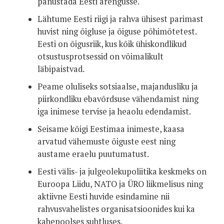
panustada Eesti arengusse.
Lähtume Eesti riigi ja rahva ühisest parimast
huvist ning õigluse ja õiguse põhimõtetest.
Eesti on õigusriik, kus kõik ühiskondlikud
otsustusprotsessid on võimalikult
läbipaistvad.
Peame oluliseks sotsiaalse, majandusliku ja
piirkondliku ebavõrdsuse vähendamist ning
iga inimese tervise ja heaolu edendamist.
Seisame kõigi Eestimaa inimeste, kaasa
arvatud vähemuste õiguste eest ning
austame eraelu puutumatust.
Eesti välis- ja julgeolekupoliitika keskmeks on
Euroopa Liidu, NATO ja ÜRO liikmelisus ning
aktiivne Eesti huvide esindamine nii
rahvusvahelistes organisatsioonides kui ka
kahepoolses suhtluses.