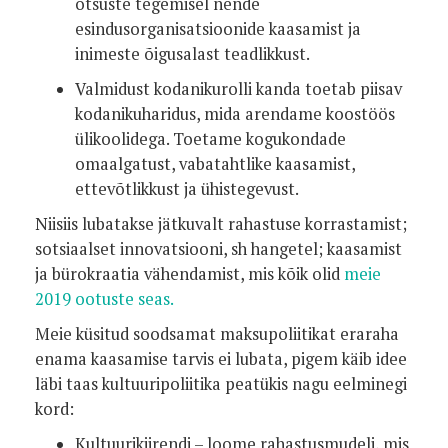
otsuste tegemisel nende
esindusorganisatsioonide kaasamist ja
inimeste õigusalast teadlikkust.
Valmidust kodanikurolli kanda toetab piisav
kodanikuharidus, mida arendame koostöös
ülikoolidega. Toetame kogukondade
omaalgatust, vabatahtlike kaasamist,
ettevõtlikkust ja ühistegevust.
Niisiis lubatakse jätkuvalt rahastuse korrastamist;
sotsiaalset innovatsiooni, sh hangetel; kaasamist
ja bürokraatia vähendamist, mis kõik olid
meie
2019 ootuste seas.
Meie küsitud soodsamat maksupoliitikat eraraha
enama kaasamise tarvis ei lubata, pigem käib idee
läbi taas kultuuripoliitika peatükis nagu eelminegi
kord:
Kultuurikiirendi – loome rahastusmudeli, mis