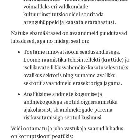
võimaldaks eri valdkondade
kultuuriinstitutsioonidel sooritada
arenguhüppeid ja kaasata erarahastust.
Natuke ebamäärased on avaandmeid puudutavad
lubadused, aga no midagi seal on:
Toetame innovatsiooni seadusandlusega.
Loome raamistiku tehisintellekti (krattide) ja
iseliikuvate liiklusvahendite kasutuselevõtuks
avalikus sektoris ning suuname avalikku
sektorit avaandmeid erasektoriga jagama.
Analüüsime andmete kogumise ja
andmekogudega seotud õigusraamistiku
ajakohasust, sh andmekogude parema
ristkasutamisega seotud küsimusi.
Veidi ootamatu ja juba vastukaja saanud lubadus
on korruptsiooni peatükis: