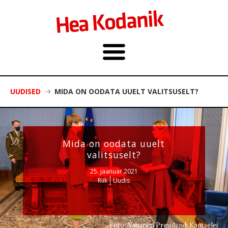
UUDISED
MIDA ON OODATA UUELT VALITSUSELT?
Mida on oodata uuelt
valitsuselt?
25. jaanuar 2021
Riik
Uudis
Foto: Vabariigi Presidendi Kantselei