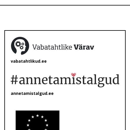
vabatahtlikud.ee
annetamistalgud.ee