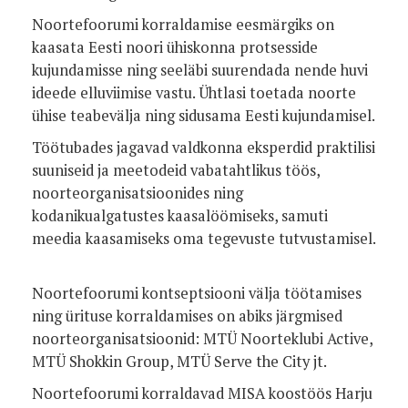
Noortefoorumi korraldamise eesmärgiks on
kaasata Eesti noori ühiskonna protsesside
kujundamisse ning seeläbi suurendada nende huvi
ideede elluviimise vastu. Ühtlasi toetada noorte
ühise teabevälja ning sidusama Eesti kujundamisel.
Töötubades jagavad valdkonna eksperdid praktilisi
suuniseid ja meetodeid vabatahtlikus töös,
noorteorganisatsioonides ning
kodanikualgatustes kaasalöömiseks, samuti
meedia kaasamiseks oma tegevuste tutvustamisel.
Noortefoorumi kontseptsiooni välja töötamises
ning ürituse korraldamises on abiks järgmised
noorteorganisatsioonid: MTÜ Noorteklubi Active,
MTÜ Shokkin Group, MTÜ Serve the City jt.
Noortefoorumi korraldavad MISA koostöös Harju