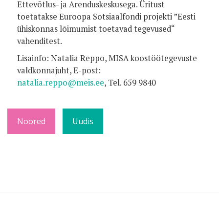
Ettevõtlus- ja Arenduskeskusega. Üritust
toetatakse Euroopa Sotsiaalfondi projekti ”Eesti
ühiskonnas lõimumist toetavad tegevused“
vahenditest.
Lisainfo: Natalia Reppo, MISA koostöötegevuste
valdkonnajuht, E-post:
natalia.reppo@meis.ee
, Tel. 659 9840
Noored
Uudis