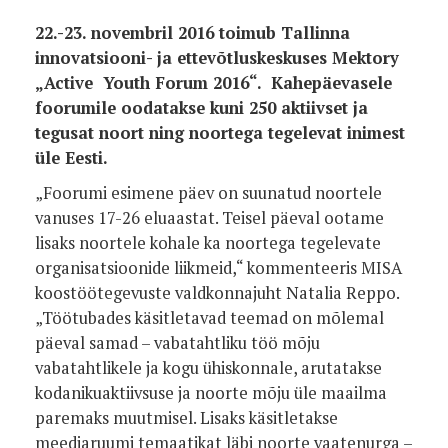
22.-23. novembril 2016 toimub Tallinna
innovatsiooni- ja ettevõtluskeskuses Mektory
„Active Youth Forum 2016“. Kahepäevasele
foorumile oodatakse kuni 250 aktiivset ja
tegusat noort ning noortega tegelevat inimest
üle Eesti.
„Foorumi esimene päev on suunatud noortele
vanuses 17-26 eluaastat. Teisel päeval ootame
lisaks noortele kohale ka noortega tegelevate
organisatsioonide liikmeid,“ kommenteeris MISA
koostöötegevuste valdkonnajuht Natalia Reppo.
„Töötubades käsitletavad teemad on mõlemal
päeval samad – vabatahtliku töö mõju
vabatahtlikele ja kogu ühiskonnale, arutatakse
kodanikuaktiivsuse ja noorte mõju üle maailma
paremaks muutmisel. Lisaks käsitletakse
meediaruumi temaatikat läbi noorte vaatenurga –