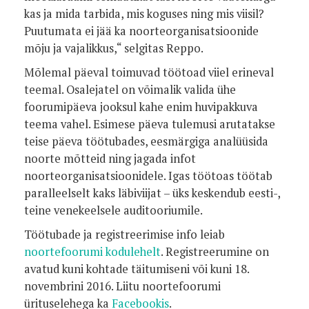
kas ja mida tarbida, mis koguses ning mis viisil?
Puutumata ei jää ka noorteorganisatsioonide
mõju ja vajalikkus,“ selgitas Reppo.
Mõlemal päeval toimuvad töötoad viiel erineval
teemal. Osalejatel on võimalik valida ühe
foorumipäeva jooksul kahe enim huvipakkuva
teema vahel. Esimese päeva tulemusi arutatakse
teise päeva töötubades, eesmärgiga analüüsida
noorte mõtteid ning jagada infot
noorteorganisatsioonidele. Igas töötoas töötab
paralleelselt kaks läbiviijat – üks keskendub eesti-,
teine venekeelsele auditooriumile.
Töötubade ja registreerimise info leiab
noortefoorumi kodulehelt
. Registreerumine on
avatud kuni kohtade täitumiseni või kuni 18.
novembrini 2016. Liitu noortefoorumi
ürituselehega ka
Facebookis
.