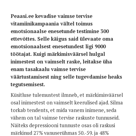
Peaasi.ee kevadise vaimse tervise
vitamiinikampaania vältel toimus
emotsionaalse enesetunde testimine 300
ettevõttes. Selle käigus said ülevaate oma
emotsionaalsest enesetundest ligi 9000
töötajat. Kuigi märkimisväärsel hulgal
inimestest on vaimselt raske, leitakse üha
enam tasakaalu vaimse tervise
väärtustamisest ning selle tugevdamise heaks
tegutsemisest.
Küsitluse tulemustest ilmneb, et märkimisväärsel
osal inimestest on vaimselt keerulised ajad. Silma
torkab tendents, et mida vanem inimene, seda
vähem on tal vaimse tervise raskuste tunnuseid.
Näiteks depressiooni tunnuste osas oli raskusi
märkinud 27% vanuserühmas 50.-59. ja 48%