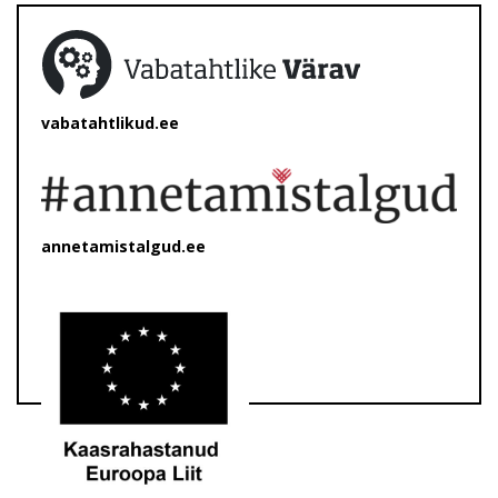
vabatahtlikud.ee
annetamistalgud.ee