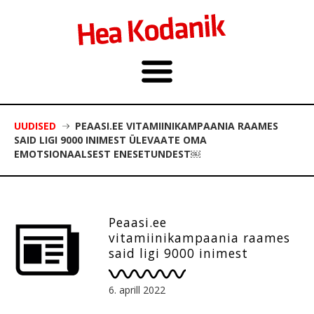
UUDISED
PEAASI.EE VITAMIINIKAMPAANIA RAAMES
SAID LIGI 9000 INIMEST ÜLEVAATE OMA
EMOTSIONAALSEST ENESETUNDEST￼
Peaasi.ee
vitamiinikampaania raames
said ligi 9000 inimest
ülevaate oma
emotsionaalsest
6. aprill 2022
enesetundest￼