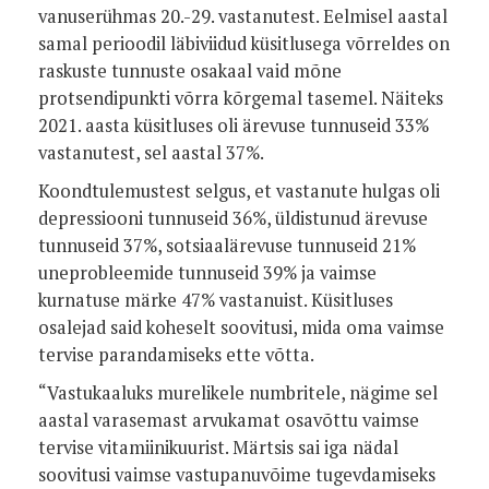
vanuserühmas 20.-29. vastanutest. Eelmisel aastal
samal perioodil läbiviidud küsitlusega võrreldes on
raskuste tunnuste osakaal vaid mõne
protsendipunkti võrra kõrgemal tasemel. Näiteks
2021. aasta küsitluses oli ärevuse tunnuseid 33%
vastanutest, sel aastal 37%.
Koondtulemustest selgus, et vastanute hulgas oli
depressiooni tunnuseid 36%, üldistunud ärevuse
tunnuseid 37%, sotsiaalärevuse tunnuseid 21%
uneprobleemide tunnuseid 39% ja vaimse
kurnatuse märke 47% vastanuist. Küsitluses
osalejad said koheselt soovitusi, mida oma vaimse
tervise parandamiseks ette võtta.
“Vastukaaluks murelikele numbritele, nägime sel
aastal varasemast arvukamat osavõttu vaimse
tervise vitamiinikuurist. Märtsis sai iga nädal
soovitusi vaimse vastupanuvõime tugevdamiseks