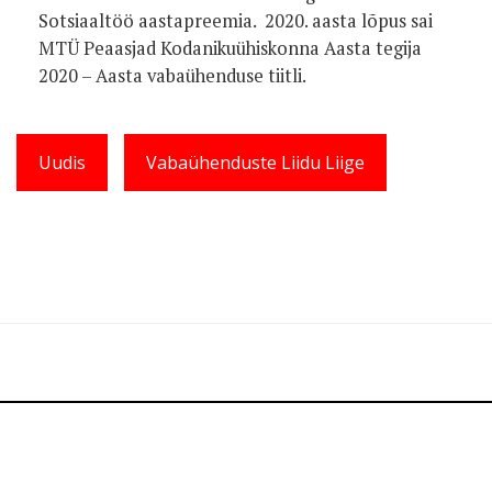
Sotsiaaltöö aastapreemia. 2020. aasta lõpus sai
MTÜ Peaasjad Kodanikuühiskonna Aasta tegija
2020 – Aasta vabaühenduse tiitli.
Uudis
Vabaühenduste Liidu Liige