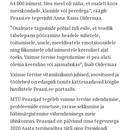
64 000 inimest. Hea meel oli näha, et osaleti koos
meeskondade, klasside või peredega”, räägib
Peaasi.ee tegevjuht Anna-Kaisa Oidermaa.
“Osalejate tagasiside põhjal tuli esile, et teadlik
tähelepanu pööramine headele suhetele,
toitumisele, unele, meeldivatele emotsioonidele
ning liikumisele olid inimestele keerulisel ajal
toeks. Vaimse tervise tugevdamine ei pea alati
olema keeruline või ajamahukas”, lisab Oidermaa
Vaimse tervise vitamiinikuuri juhised, soovitused ja
töölehed on edaspidi tasuta kättesaadavad kõigile
huvilistele Peaasi.ee portaalis.
MTÜ Peaasjad tegeleb vaimse tervise edendamise,
probleemide ennetuse, varase sekkumise ja
häbimärgistamise vähendamisega meie
ühiskonnas. Peaasjad on pälvinud oma tegevusega
2020 Aasta tervisesõbra tiitli ning Presidendi