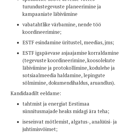
turundustegevuste planeerimine ja
kampaaniate läbiviimine
vabatahtlike värbamine, nende töö
koordineerimine;
ESTF esindamine üritustel, meedias, jms;
ESTF igapäevase asjaajamise korraldamine
(tegevuste koordineerimine, koosolekute
läbiviimine ja protokollimine, kodulehe ja
sotsiaalmeedia haldamine, lepingute
sõlmimine, dokumendihaldus, aruandlus).
Kandidaadilt eeldame:
tahtmist ja energiat Eestimaa
sünnitusmajade heaks midagi ära teha;
iseseisvat mõtlemist, algatus-, analüüsi- ja
juhtimisvõimet;