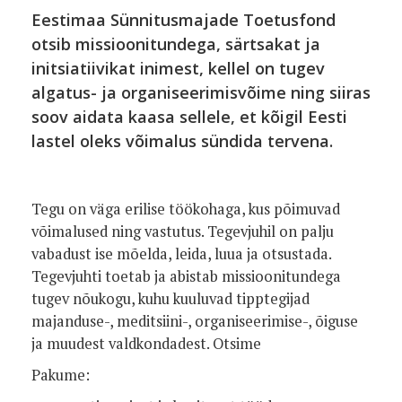
Eestimaa Sünnitusmajade Toetusfond
otsib missioonitundega, särtsakat ja
initsiatiivikat inimest, kellel on tugev
algatus- ja organiseerimisvõime ning siiras
soov aidata kaasa sellele, et kõigil Eesti
lastel oleks võimalus sündida tervena.
Tegu on väga erilise töökohaga, kus põimuvad
võimalused ning vastutus. Tegevjuhil on palju
vabadust ise mõelda, leida, luua ja otsustada.
Tegevjuhti toetab ja abistab missioonitundega
tugev nõukogu, kuhu kuuluvad tipptegijad
majanduse-, meditsiini-, organiseerimise-, õiguse
ja muudest valdkondadest. Otsime
Pakume: