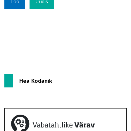
Töö
Uudis
Hea Kodanik