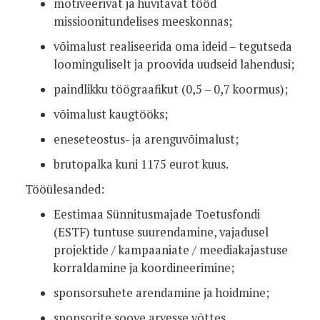
motiveerivat ja huvitavat tööd
missioonitundelises meeskonnas;
võimalust realiseerida oma ideid – tegutseda
loominguliselt ja proovida uudseid lahendusi;
paindlikku töögraafikut (0,5 – 0,7 koormus);
võimalust kaugtööks;
eneseteostus- ja arenguvõimalust;
brutopalka kuni 1175 eurot kuus.
Tööülesanded:
Eestimaa Sünnitusmajade Toetusfondi
(ESTF) tuntuse suurendamine, vajadusel
projektide / kampaaniate / meediakajastuse
korraldamine ja koordineerimine;
sponsorsuhete arendamine ja hoidmine;
sponsorite soove arvesse võttes