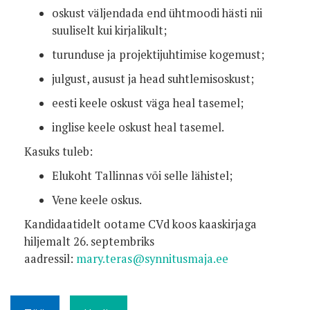
oskust väljendada end ühtmoodi hästi nii
suuliselt kui kirjalikult;
turunduse ja projektijuhtimise kogemust;
julgust, ausust ja head suhtlemisoskust;
eesti keele oskust väga heal tasemel;
inglise keele oskust heal tasemel.
Kasuks tuleb:
Elukoht Tallinnas või selle lähistel;
Vene keele oskus.
Kandidaatidelt ootame CVd koos kaaskirjaga
hiljemalt 26. septembriks
aadressil:
mary.teras@synnitusmaja.ee