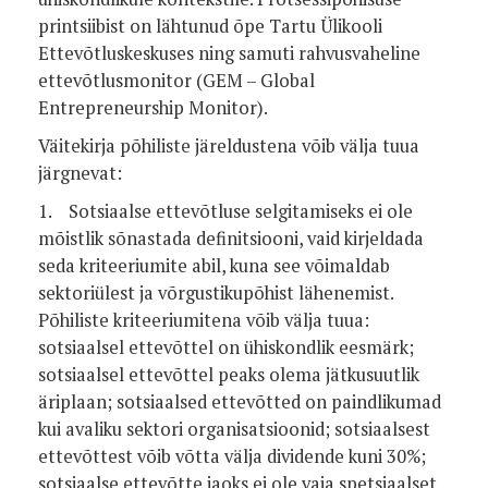
printsiibist on lähtunud õpe Tartu Ülikooli
Ettevõtluskeskuses ning samuti rahvusvaheline
ettevõtlusmonitor (GEM – Global
Entrepreneurship Monitor).
Väitekirja põhiliste järeldustena võib välja tuua
järgnevat:
1. Sotsiaalse ettevõtluse selgitamiseks ei ole
mõistlik sõnastada definitsiooni, vaid kirjeldada
seda kriteeriumite abil, kuna see võimaldab
sektoriülest ja võrgustikupõhist lähenemist.
Põhiliste kriteeriumitena võib välja tuua:
sotsiaalsel ettevõttel on ühiskondlik eesmärk;
sotsiaalsel ettevõttel peaks olema jätkusuutlik
äriplaan; sotsiaalsed ettevõtted on paindlikumad
kui avaliku sektori organisatsioonid; sotsiaalsest
ettevõttest võib võtta välja dividende kuni 30%;
sotsiaalse ettevõtte jaoks ei ole vaja spetsiaalset