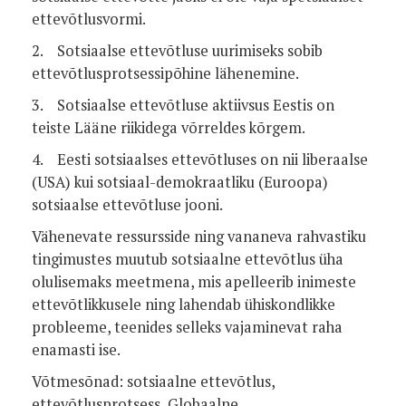
ettevõtlusvormi.
2. Sotsiaalse ettevõtluse uurimiseks sobib
ettevõtlusprotsessipõhine lähenemine.
3. Sotsiaalse ettevõtluse aktiivsus Eestis on
teiste Lääne riikidega võrreldes kõrgem.
4. Eesti sotsiaalses ettevõtluses on nii liberaalse
(USA) kui sotsiaal-demokraatliku (Euroopa)
sotsiaalse ettevõtluse jooni.
Vähenevate ressursside ning vananeva rahvastiku
tingimustes muutub sotsiaalne ettevõtlus üha
olulisemaks meetmena, mis apelleerib inimeste
ettevõtlikkusele ning lahendab ühiskondlikke
probleeme, teenides selleks vajaminevat raha
enamasti ise.
Võtmesõnad: sotsiaalne ettevõtlus,
ettevõtlusprotsess, Globaalne