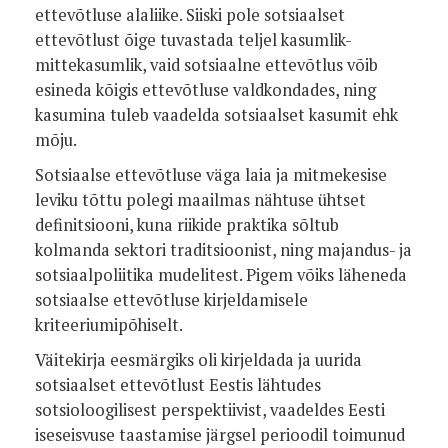
ettevõtluse alaliike. Siiski pole sotsiaalset
ettevõtlust õige tuvastada teljel kasumlik-
mittekasumlik, vaid sotsiaalne ettevõtlus võib
esineda kõigis ettevõtluse valdkondades, ning
kasumina tuleb vaadelda sotsiaalset kasumit ehk
mõju.
Sotsiaalse ettevõtluse väga laia ja mitmekesise
leviku tõttu polegi maailmas nähtuse ühtset
definitsiooni, kuna riikide praktika sõltub
kolmanda sektori traditsioonist, ning majandus- ja
sotsiaalpoliitika mudelitest. Pigem võiks läheneda
sotsiaalse ettevõtluse kirjeldamisele
kriteeriumipõhiselt.
Väitekirja eesmärgiks oli kirjeldada ja uurida
sotsiaalset ettevõtlust Eestis lähtudes
sotsioloogilisest perspektiivist, vaadeldes Eesti
iseseisvuse taastamise järgsel perioodil toimunud