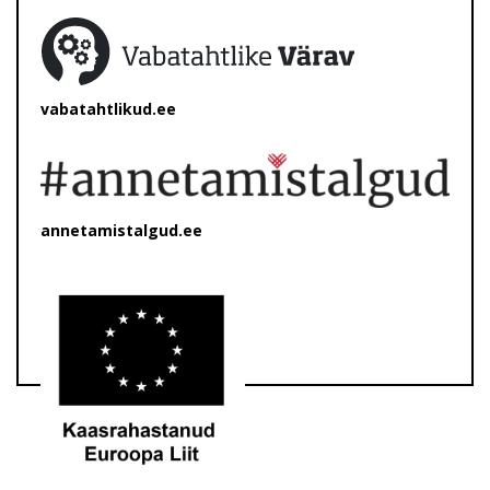
vabatahtlikud.ee
annetamistalgud.ee