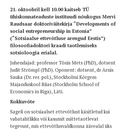
21. oktoobril kell 10.00 kaitseb TÜ
ühiskonnateaduste instituudi nõukogus Mervi
Raudsaar doktoriväitekirja “Developments of
social entrepreneurship in Estonia”
(“Sotsiaalse ettevõtluse arengud Eestis”)
filosoofiadoktori kraadi taotlemiseks
sotsioloogia erialal.
Juhendajad: professor Tõnis Mets (PhD), dotsent
Judit Strömpl (PhD).
Oponent: dotsent, dr Arnis
Sauka (Dr. rer. pol.), Stockholmi Kõrgem
Majanduskool Riias (Stockholm School of
Economics in Riga), Läti.
Kokkuvõte
Sageli on sotsiaalset ettevõtlust käsitletud kui
vabatahtlikku või kasumit mittetaotlevat
tegevust, mis ettevõtlusvaldkonna äärealal üks