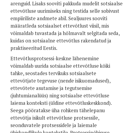
arenguid. Lisaks sooviti pakkuda mudelit sotsiaalse
ettevõtluse uurimiseks ning testida selle sobivust
empiiriliste andmete abil. Sealjuures sooviti
määratleda sotsiaalset ettevõtlust viisil, mis
võimaldab tuvastada ja hõlmavalt selgitada seda,
kuidas on sotsiaalne ettevõtlus rakendatud ja
praktiseeritud Eestis.
Ettevõtlusprotsessi-keskne lähenemine
võimaldab uurida sotsiaalse ettevõtluse kõiki
tahke, seostades tervikuks sotsiaalsete
ettevõtjate tegevuse (nende isikuomadused),
ettevõtete asutamise ja tegutsemise
(juhtumianalüüs) ning sotsiaalse ettevõtluse
laiema konteksti (üldine ettevõtluskeskkond).
Seega pööratakse üha rohkem tähelepanu
ettevõtja isikult ettevõtluse protsessile,
seonduvatele protsessidele ja laiemale
ühiskondlikule kontekstile. Protsessipõhisuse