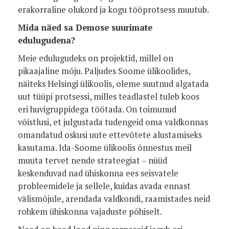
erakorraline olukord ja kogu tööprotsess muutub.
Mida näed sa Demose suurimate
edulugudena?
Meie edulugudeks on projektid, millel on
pikaajaline mõju. Paljudes Soome ülikoolides,
näiteks Helsingi ülikoolis, oleme suutnud algatada
uut tüüpi protsessi, milles teadlastel tuleb koos
eri huvigruppidega töötada. On toimunud
võistlusi, et julgustada tudengeid oma valdkonnas
omandatud oskusi uute ettevõtete alustamiseks
kasutama. Ida-Soome ülikoolis õnnestus meil
muuta tervet nende strateegiat – nüüd
keskenduvad nad ühiskonna ees seisvatele
probleemidele ja sellele, kuidas avada ennast
välismõjule, arendada valdkondi, raamistades neid
rohkem ühiskonna vajaduste põhiselt.