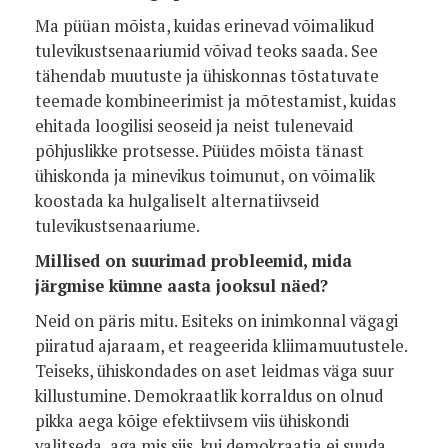
Ma püüan mõista, kuidas erinevad võimalikud
tulevikustsenaariumid võivad teoks saada. See
tähendab muutuste ja ühiskonnas tõstatuvate
teemade kombineerimist ja mõtestamist, kuidas
ehitada loogilisi seoseid ja neist tulenevaid
põhjuslikke protsesse. Püüdes mõista tänast
ühiskonda ja minevikus toimunut, on võimalik
koostada ka hulgaliselt alternatiivseid
tulevikustsenaariume.
Millised on suurimad probleemid, mida
järgmise kümne aasta jooksul näed?
Neid on päris mitu. Esiteks on inimkonnal vägagi
piiratud ajaraam, et reageerida kliimamuutustele.
Teiseks, ühiskondades on aset leidmas väga suur
killustumine. Demokraatlik korraldus on olnud
pikka aega kõige efektiivsem viis ühiskondi
valitseda, aga mis siis, kui demokraatia ei suuda