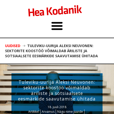
UUDISED
TULEVIKU-UURIJA ALEKSI NEUVONEN:
SEKTORITE KOOSTÖÖ VÕIMALDAB ÄRILISTE JA
SOTSIAALSETE EESMÄRKIDE SAAVUTAMISE ÜHITADA
Tuleviku-uurija Aleksi Neuvonen:
sektorite koostöö võimaldab
äriliste ja sotsiaalsete
eesmärkide saavutamise ühitada
18. juuli 2018
Artikkel
Arvamus
Nägu nime juurde