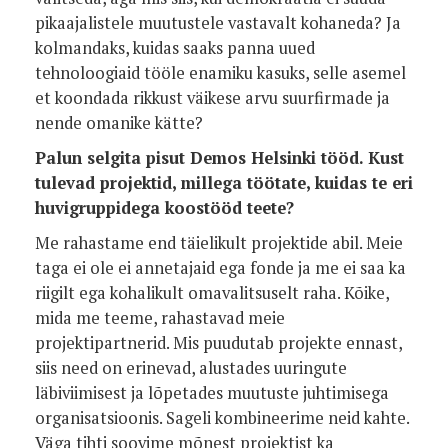
pikaajalistele muutustele vastavalt kohaneda? Ja
kolmandaks, kuidas saaks panna uued
tehnoloogiaid tööle enamiku kasuks, selle asemel
et koondada rikkust väikese arvu suurfirmade ja
nende omanike kätte?
Palun selgita pisut Demos Helsinki tööd. Kust
tulevad projektid, millega töötate, kuidas te eri
huvigruppidega koostööd teete?
Me rahastame end täielikult projektide abil. Meie
taga ei ole ei annetajaid ega fonde ja me ei saa ka
riigilt ega kohalikult omavalitsuselt raha. Kõike,
mida me teeme, rahastavad meie
projektipartnerid. Mis puudutab projekte ennast,
siis need on erinevad, alustades uuringute
läbiviimisest ja lõpetades muutuste juhtimisega
organisatsioonis. Sageli kombineerime neid kahte.
Väga tihti soovime mõnest projektist ka