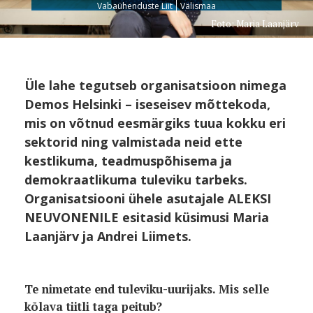
Vabaühenduste Liit
Välismaa
Foto: Maria Laanjärv
Üle lahe tegutseb organisatsioon nimega
Demos Helsinki – iseseisev mõttekoda,
mis on võtnud eesmärgiks tuua kokku eri
sektorid ning valmistada neid ette
kestlikuma, teadmuspõhisema ja
demokraatlikuma tuleviku tarbeks.
Organisatsiooni ühele asutajale ALEKSI
NEUVONENILE esitasid küsimusi Maria
Laanjärv ja Andrei Liimets.
Te nimetate end tuleviku-uurijaks. Mis selle
kõlava tiitli taga peitub?