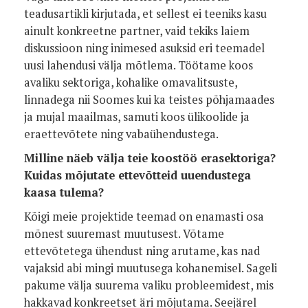
teadusartikli kirjutada, et sellest ei teeniks kasu
ainult konkreetne partner, vaid tekiks laiem
diskussioon ning inimesed asuksid eri teemadel
uusi lahendusi välja mõtlema. Töötame koos
avaliku sektoriga, kohalike omavalitsuste,
linnadega nii Soomes kui ka teistes põhjamaades
ja mujal maailmas, samuti koos ülikoolide ja
eraettevõtete ning vabaühendustega.
Milline näeb välja teie koostöö erasektoriga?
Kuidas mõjutate ettevõtteid uuendustega
kaasa tulema?
Kõigi meie projektide teemad on enamasti osa
mõnest suuremast muutusest. Võtame
ettevõtetega ühendust ning arutame, kas nad
vajaksid abi mingi muutusega kohanemisel. Sageli
pakume välja suurema valiku probleemidest, mis
hakkavad konkreetset äri mõjutama. Seejärel