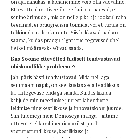
on ajamahukas ja kohanemine võib olla vaevaline.
Ettevõtteid motiveerib see, kui nad näevad, et
senine ärimudel, mis on neile pika aja jooksul raha
teeninud, ei pruugi enam toimida, või et turule on
tekkinud uusi konkurente. Siis hakkavad nad aru
saama, kuidas praegu algatatud tegevused ühel
hetkel määravaks võivad saada.
Kas Soome ettevõtted üldiselt teadvustavad
ühiskondlikke probleeme?
Jah, päris hästi teadvustavad. Mida neil aga
senimaani napib, on see, kuidas seda teadlikkust
ka äritegevuse endaga siduda. Kuidas liikuda
kahjude minimeerimise juurest lahenduste
leidmise ning kestlikkuse ja innovatsiooni juurde.
Siin tulemegi meie Demosega mängu – aitame
ettevõtetel kombineerida ärilist poolt
vastutustundlikkuse, kestlikkuse ja