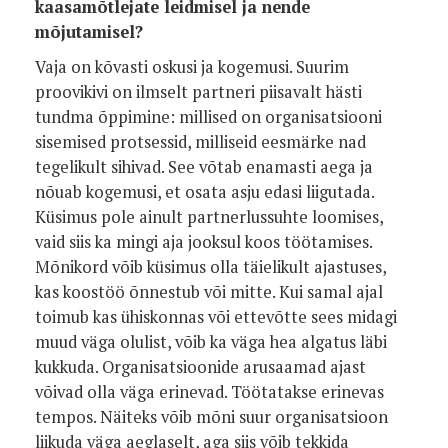
kaasamõtlejate leidmisel ja nende
mõjutamisel?
Vaja on kõvasti oskusi ja kogemusi. Suurim
proovikivi on ilmselt partneri piisavalt hästi
tundma õppimine: millised on organisatsiooni
sisemised protsessid, milliseid eesmärke nad
tegelikult sihivad. See võtab enamasti aega ja
nõuab kogemusi, et osata asju edasi liigutada.
Küsimus pole ainult partnerlussuhte loomises,
vaid siis ka mingi aja jooksul koos töötamises.
Mõnikord võib küsimus olla täielikult ajastuses,
kas koostöö õnnestub või mitte. Kui samal ajal
toimub kas ühiskonnas või ettevõtte sees midagi
muud väga olulist, võib ka väga hea algatus läbi
kukkuda. Organisatsioonide arusaamad ajast
võivad olla väga erinevad. Töötatakse erinevas
tempos. Näiteks võib mõni suur organisatsioon
liikuda väga aeglaselt, aga siis võib tekkida