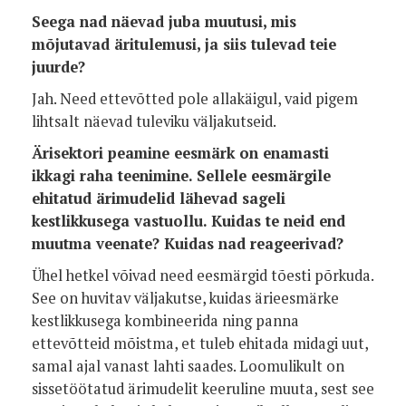
Seega nad näevad juba muutusi, mis
mõjutavad äritulemusi, ja siis tulevad teie
juurde?
Jah. Need ettevõtted pole allakäigul, vaid pigem
lihtsalt näevad tuleviku väljakutseid.
Ärisektori peamine eesmärk on enamasti
ikkagi raha teenimine. Sellele eesmärgile
ehitatud ärimudelid lähevad sageli
kestlikkusega vastuollu. Kuidas te neid end
muutma veenate? Kuidas nad reageerivad?
Ühel hetkel võivad need eesmärgid tõesti põrkuda.
See on huvitav väljakutse, kuidas ärieesmärke
kestlikkusega kombineerida ning panna
ettevõtteid mõistma, et tuleb ehitada midagi uut,
samal ajal vanast lahti saades. Loomulikult on
sissetöötatud ärimudelit keeruline muuta, sest see