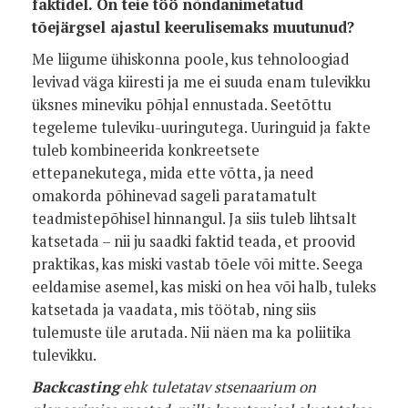
faktidel. On teie töö nõndanimetatud
tõejärgsel ajastul keerulisemaks muutunud?
Me liigume ühiskonna poole, kus tehnoloogiad
levivad väga kiiresti ja me ei suuda enam tulevikku
üksnes mineviku põhjal ennustada. Seetõttu
tegeleme tuleviku-uuringutega. Uuringuid ja fakte
tuleb kombineerida konkreetsete
ettepanekutega, mida ette võtta, ja need
omakorda põhinevad sageli paratamatult
teadmistepõhisel hinnangul. Ja siis tuleb lihtsalt
katsetada – nii ju saadki faktid teada, et proovid
praktikas, kas miski vastab tõele või mitte. Seega
eeldamise asemel, kas miski on hea või halb, tuleks
katsetada ja vaadata, mis töötab, ning siis
tulemuste üle arutada. Nii näen ma ka poliitika
tulevikku.
Backcasting
ehk tuletatav stsenaarium
on