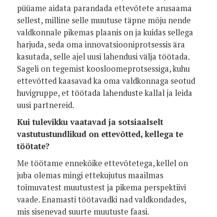
püüame aidata parandada ettevõtete arusaama
sellest, milline selle muutuse täpne mõju nende
valdkonnale pikemas plaanis on ja kuidas sellega
harjuda, seda oma innovatsiooniprotsessis ära
kasutada, selle ajel uusi lahendusi välja töötada.
Sageli on tegemist koosloomeprotsessiga, kuhu
ettevõtted kaasavad ka oma valdkonnaga seotud
huvigruppe, et töötada lahenduste kallal ja leida
uusi partnereid.
Kui tulevikku vaatavad ja sotsiaalselt
vastutustundlikud on ettevõtted, kellega te
töötate?
Me töötame ennekõike ettevõtetega, kellel on
juba olemas mingi ettekujutus maailmas
toimuvatest muutustest ja pikema perspektiivi
vaade. Enamasti töötavadki nad valdkondades,
mis sisenevad suurte muutuste faasi.