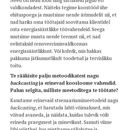
Need on head lood ning sarnaseid jagub eri
valdkondadest. Näiteks tegime koostööd ühe
ehituspoega ja muutsime nende ärimudelit nii, et
nad hariks oma töötajaid soovitama klientidel
osta energiasäästlikke töövahendeid. Seega
suutsime muuta nende teenust nii, et nad
eelistaksid renoveerimisvaldkonnas
energiasäästlikkust. Või kohvik, mis hakkas
pakkuma jätkusuutlikult toodetud ja tervislikku
toitu.
Te rääkisite palju metoodikatest nagu
backcasting
ja erinevad koosloome vahendid.
Palun selgita, milliste meetoditega te töötate?
Kasutame erinevaid stsenaariumimeetodeid nagu
backcasting
, et harutada lahti võimalused, mis
võivad avaneda, ja näidata, kuidas tulevik võib
erineda praegusest ja minevikust. Samuti viime
läbi võistlusi, kus püstitame väljakutse ja