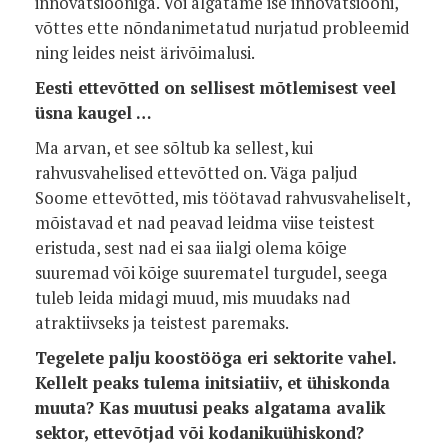
innovatsiooniga. Või algatame ise innovatsiooni,
võttes ette nõndanimetatud nurjatud probleemid
ning leides neist ärivõimalusi.
Eesti ettevõtted on sellisest mõtlemisest veel
üsna kaugel …
Ma arvan, et see sõltub ka sellest, kui
rahvusvahelised ettevõtted on. Väga paljud
Soome ettevõtted, mis töötavad rahvusvaheliselt,
mõistavad et nad peavad leidma viise teistest
eristuda, sest nad ei saa iialgi olema kõige
suuremad või kõige suurematel turgudel, seega
tuleb leida midagi muud, mis muudaks nad
atraktiivseks ja teistest paremaks.
Tegelete palju koostööga eri sektorite vahel.
Kellelt peaks tulema initsiatiiv, et ühiskonda
muuta? Kas muutusi peaks algatama avalik
sektor, ettevõtjad või kodanikuühiskond?