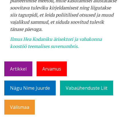
planeerimise meetod, mille kasutamisel alustatakse
soovitava tuleviku kirjeldamisest ning liigutakse
siis tagurpidi, et leida poliitilised otsused ja muud
vajalikud sammud, et siduda soovitud tulevik
tänase päevaga.
Ilmus Hea Kodaniku ärisektori ja vabakonna
koostöö teemalises suvenumbris.
Artikkel
Arvamus
Nägu Nime Juurde
Vabaühenduste Liit
Välismaa