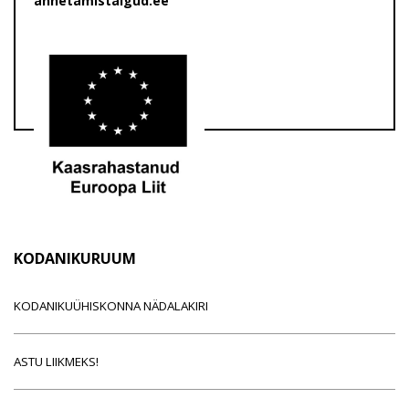
annetamistalgud.ee
KODANIKURUUM
KODANIKUÜHISKONNA NÄDALAKIRI
ASTU LIIKMEKS!