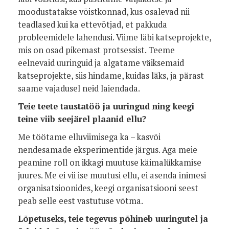
moodustatakse võistkonnad, kus osalevad nii
teadlased kui ka ettevõtjad, et pakkuda
probleemidele lahendusi. Viime läbi katseprojekte,
mis on osad pikemast protsessist. Teeme
eelnevaid uuringuid ja algatame väiksemaid
katseprojekte, siis hindame, kuidas läks, ja pärast
saame vajadusel neid laiendada.
Teie teete taustatöö ja uuringud ning keegi
teine viib seejärel plaanid ellu?
Me töötame elluviimisega ka – kasvõi
nendesamade eksperimentide järgus. Aga meie
peamine roll on ikkagi muutuse käimalükkamise
juures. Me ei vii ise muutusi ellu, ei asenda inimesi
organisatsioonides, keegi organisatsiooni seest
peab selle eest vastutuse võtma.
Lõpetuseks, teie tegevus põhineb uuringutel ja