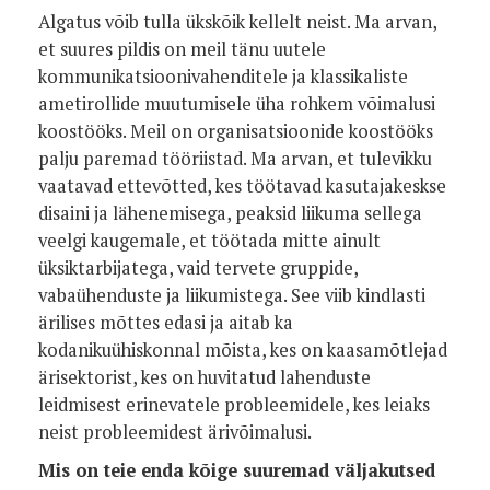
Algatus võib tulla ükskõik kellelt neist. Ma arvan,
et suures pildis on meil tänu uutele
kommunikatsioonivahenditele ja klassikaliste
ametirollide muutumisele üha rohkem võimalusi
koostööks. Meil on organisatsioonide koostööks
palju paremad tööriistad. Ma arvan, et tulevikku
vaatavad ettevõtted, kes töötavad kasutajakeskse
disaini ja lähenemisega, peaksid liikuma sellega
veelgi kaugemale, et töötada mitte ainult
üksiktarbijatega, vaid tervete gruppide,
vabaühenduste ja liikumistega. See viib kindlasti
ärilises mõttes edasi ja aitab ka
kodanikuühiskonnal mõista, kes on kaasamõtlejad
ärisektorist, kes on huvitatud lahenduste
leidmisest erinevatele probleemidele, kes leiaks
neist probleemidest ärivõimalusi.
Mis on teie enda kõige suuremad väljakutsed