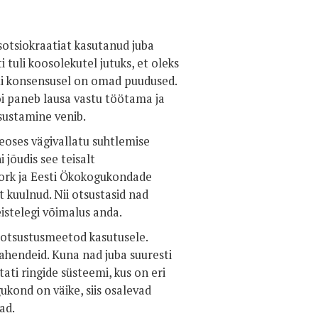
tsiokraatiat kasutanud juba
 tuli koosolekutel jutuks, et oleks
ui konsensusel on omad puudused.
i paneb lausa vastu töötama ja
sustamine venib.
seoses vägivallatu suhtlemise
jõudis see teisalt
ork ja Eesti Ökokogukondade
 kuulnud. Nii otsustasid nad
eistelegi võimalus anda.
gi otsustusmeetod kasutusele.
ahendeid. Kuna nad juba suuresti
tati ringide süsteemi, kus on eri
ukond on väike, siis osalevad
ad.