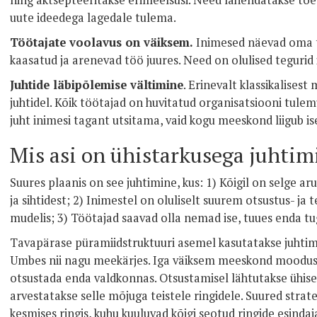
ning aktsepteeritakse erimeelsusi. Need lahendatakse toe
uute ideedega lagedale tulema.
Töötajate voolavus on väiksem.
Inimesed näevad oma 
kaasatud ja arenevad töö juures. Need on olulised teguri
Juhtide läbipõlemise vältimine
. Erinevalt klassikalisest
juhtidel. Kõik töötajad on huvitatud organisatsiooni tule
juht inimesi tagant utsitama, vaid kogu meeskond liigub is
Mis asi on ühistarkusega juhtim
Suures plaanis on see juhtimine, kus: 1) Kõigil on selge a
ja sihtidest; 2) Inimestel on oluliselt suurem otsustus- ja 
mudelis; 3) Töötajad saavad olla nemad ise, tuues enda t
Tavapärase püramiidstruktuuri asemel kasutatakse juhtimis
Umbes nii nagu meekärjes. Iga väiksem meeskond moodusta
otsustada enda valdkonnas. Otsustamisel lähtutakse ühise
arvestatakse selle mõjuga teistele ringidele. Suured strat
kesmises ringis, kuhu kuuluvad kõigi seotud ringide esindaj