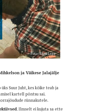
Foto: Riinu Lepa
Mihkelson ja Väikese Jalajälje
 üks Suur Juht, kes kõike teab ja
misel kartell põntsu sai.
korrajõudude rünnakutele.
ektiivsed
. Ilmselt ei kujuta sa ette