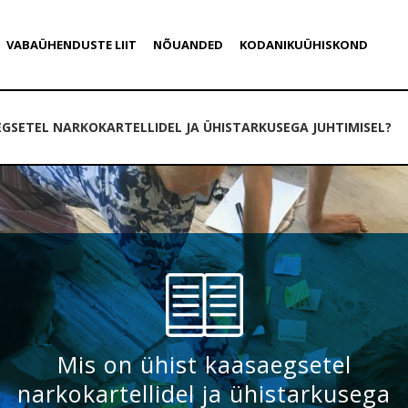
VABAÜHENDUSTE LIIT
NÕUANDED
KODANIKUÜHISKOND
EGSETEL NARKOKARTELLIDEL JA ÜHISTARKUSEGA JUHTIMISEL?
Mis on ühist kaasaegsetel
narkokartellidel ja ühistarkusega