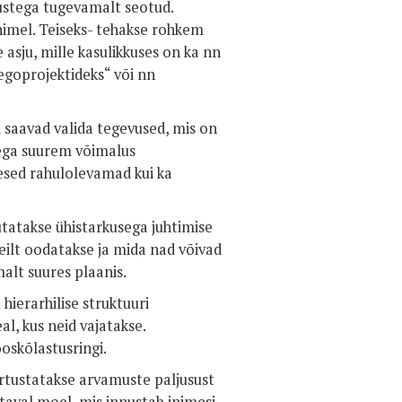
sustega tugevamalt seotud.
imel. Teiseks- tehakse rohkem
asju, mille kasulikkuses on ka nn
egoprojektideks“ või nn
saavad valida tegevused, mis on
ega suurem võimalus
mesed rahulolevamad kui ka
sutatakse ühistarkusega juhtimise
eilt oodatakse ja mida nad võivad
malt suures plaanis.
 hierarhilise struktuuri
l, kus neid vajatakse.
oskõlastusringi.
ärtustatakse arvamuste paljusust