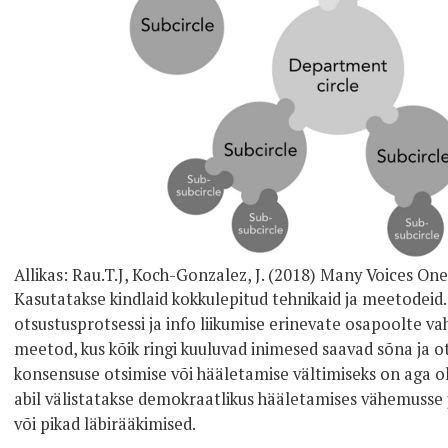
Allikas: Rau.T.J, Koch-Gonzalez, J. (2018) Many Voices On
Kasutatakse kindlaid kokkulepitud tehnikaid ja meetodeid
otsustusprotsessi ja info liikumise erinevate osapoolte vah
meetod, kus kõik ringi kuuluvad inimesed saavad sõna ja o
konsensuse otsimise või hääletamise vältimiseks on aga 
abil välistatakse demokraatlikus hääletamises vähemuss
või pikad läbirääkimised.