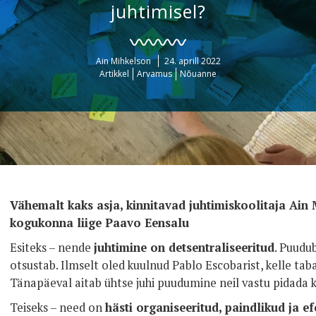
juhtimisel?
Ain Mihkelson
24. aprill 2022
Artikkel
Arvamus
Nõuanne
Vähemalt kaks asja, kinnitavad juhtimiskoolitaja Ain 
kogukonna liige Paavo Eensalu
Esiteks – nende
juhtimine on detsentraliseeritud
. Puudub
otsustab. Ilmselt oled kuulnud Pablo Escobarist, kelle taba
Tänapäeval aitab ühtse juhi puudumine neil vastu pidada 
Teiseks – need on
hästi organiseeritud, paindlikud ja ef