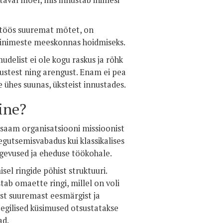
taval moel, mis innustab inimesi
töös suuremat mõtet, on
d inimeste meeskonnas hoidmiseks.
 mudelist ei ole kogu raskus ja rõhk
mustest ning arengust. Enam ei pea
e ühes suunas, üksteist innustades.
ine?
rusaam organisatsiooni missioonist
tegutsemisvabadus kui klassikalises
ugevused ja eheduse töökohale.
el ringide põhist struktuuri.
b omaette ringi, millel on voli
st suuremast eesmärgist ja
eegilised küsimused otsustatakse
ad.