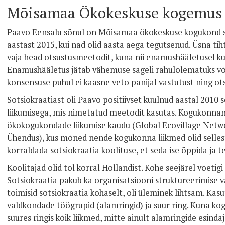
Mõisamaa Ökokeskuse kogemus
Paavo Eensalu sõnul on Mõisamaa ökokeskuse kogukond so
aastast 2015, kui nad olid aasta aega tegutsenud. Üsna tihti
vaja head otsustusmeetodit, kuna nii enamushääletusel k
Enamushääletus jätab vähemuse sageli rahulolematuks võ
konsensuse puhul ei kaasne veto panijal vastutust ning ot
Sotsiokraatiast oli Paavo positiivset kuulnud aastal 2010 
liikumisega, mis nimetatud meetodit kasutas. Kogukonnani 
ökokogukondade liikumise kaudu (Global Ecovillage Netw
Ühendus), kus mõned nende kogukonna liikmed olid sellest
korraldada sotsiokraatia koolituse, et seda ise õppida ja t
Koolitajad olid tol korral Hollandist. Kohe seejärel võeti
Sotsiokraatia pakub ka organisatsiooni struktureerimise v
toimisid sotsiokraatia kohaselt, oli üleminek lihtsam. Kasu
valdkondade töögrupid (alamringid) ja suur ring. Kuna kog
suures ringis kõik liikmed, mitte ainult alamringide esindaj