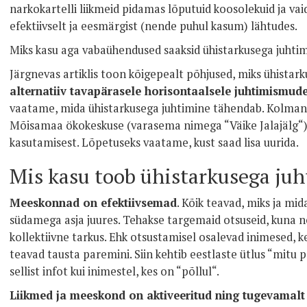
narkokartelli liikmeid pidamas lõputuid koosolekuid ja vaidl
efektiivselt ja eesmärgist (nende puhul kasum) lähtudes.
Miks kasu aga vabaühendused saaksid ühistarkusega juhtim
Järgnevas artiklis toon kõigepealt põhjused, miks ühistar
alternatiiv tavapärasele horisontaalsele juhtimismud
vaatame, mida ühistarkusega juhtimine tähendab. Kolman
Mõisamaa ökokeskuse (varasema nimega “Väike Jalajälg“)
kasutamisest. Lõpetuseks vaatame, kust saad lisa uurida.
Mis kasu toob ühistarkusega ju
Meeskonnad on efektiivsemad
. Kõik teavad, miks ja mid
südamega asja juures. Tehakse targemaid otsuseid, kuna 
kollektiivne tarkus. Ehk otsustamisel osalevad inimesed, k
teavad tausta paremini. Siin kehtib eestlaste ütlus “mitu p
sellist infot kui inimestel, kes on “põllul“.
Liikmed ja meeskond on aktiveeritud ning tugevamalt