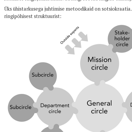
Üks ühistarkusega juhtimise metoodikaid on sotsiokraatia.
ringipõhisest struktuurist: