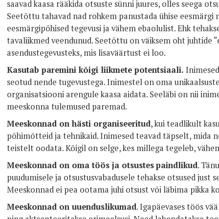
saavad kaasa rääkida otsuste sünni juures, olles seega ot
Seetõttu tahavad nad rohkem panustada ühise eesmärgi n
eesmärgipõhised tegevusi ja vähem ebaolulist. Ehk tehakse 
tavaliikmed veendunud. Seetõttu on väiksem oht juhtide “
asendustegevusteks, mis lisaväärtust ei loo.
Kasutab paremini kõigi liikmete potentsiaali.
Inimesed 
seotud nende tugevustega. Inimestel on oma unikaalsust
organisatsiooni arengule kaasa aidata. Seeläbi on nii ini
meeskonna tulemused paremad.
Meeskonnad on hästi organiseeritud
, kui teadlikult ka
põhimõtteid ja tehnikaid. Inimesed teavad täpselt, mida n
teistelt oodata. Kõigil on selge, kes millega tegeleb, vähe
Meeskonnad on oma töös ja otsustes
paindlikud
. Tänu
puudumisele ja otsustusvabadusele tehakse otsused just sea
Meeskonnad ei pea ootama juhi otsust või läbima pikka ko
Meeskonnad on uuenduslikumad
. Igapäevases töös vä