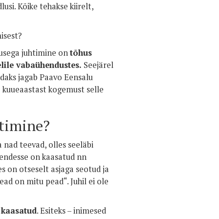
usi. Kõike tehakse kiirelt,
isest?
kusega juhtimine on
tõhus
elile vabaühendustes.
Seejärel
daks jagab Paavo Eensalu
 kuueaastast kogemust selle
htimine?
a nad teevad, olles seeläbi
nendesse on kaasatud nn
es on otseselt asjaga seotud ja
ead on mitu pead“. Juhil ei ole
 kaasatud
. Esiteks – inimesed