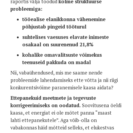
raportis välja toodud
kolme struktuurse
probleemiga:
tööealise elanikkonna vähenemine
põhjustab pingeid tööturul
suhtelises vaesuses elavate inimeste
osakaal on suurenenud 21,8%
kohalike omavalitsuste võimekus
teenuseid pakkuda on madal
Nii, vabaühendused, mis me saame nende
probleemide lahendamiseks ette võtta ja nii riigi
konkurentsivõime paranemisele kaasa aidata?
Ettepanekuid meetmete ja tegevuste
korrigeerimiseks on oodatud.
Soovitusena öeldi
kaasa, et energiat ei ole mõtet panna “maast
lahti ettepanekutele”. Aga võib-olla on
vabakonnas häid mõtteid selleks, et elukestvas