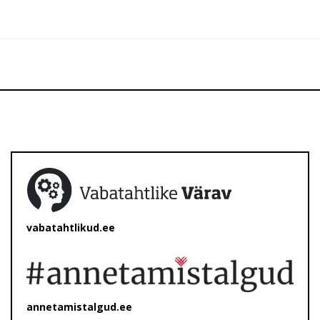
vabatahtlikud.ee
annetamistalgud.ee