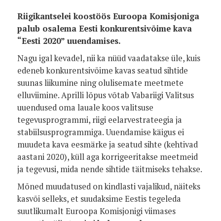
Riigikantselei koostöös Euroopa Komisjoniga
palub osalema Eesti konkurentsivõime kava
“Eesti 2020” uuendamises.
Nagu igal kevadel, nii ka nüüd vaadatakse üle, kuis
edeneb konkurentsivõime kavas seatud sihtide
suunas liikumine ning olulisemate meetmete
elluviimine. Aprilli lõpus võtab Vabariigi Valitsus
uuendused oma lauale koos valitsuse
tegevusprogrammi, riigi eelarvestrateegia ja
stabiilsusprogrammiga. Uuendamise käigus ei
muudeta kava eesmärke ja seatud sihte (kehtivad
aastani 2020), küll aga korrigeeritakse meetmeid
ja tegevusi, mida nende sihtide täitmiseks tehakse.
Mõned muudatused on kindlasti vajalikud, näiteks
kasvõi selleks, et suudaksime Eestis tegeleda
suutlikumalt Euroopa Komisjonigi viimases