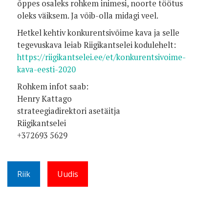
õppes osaleks rohkem inimesi, noorte töötus
oleks väiksem. Ja võib-olla midagi veel.
Hetkel kehtiv konkurentsivõime kava ja selle
tegevuskava leiab Riigikantselei kodulehelt:
https://riigikantselei.ee/et/konkurentsivoime-
kava-eesti-2020
Rohkem infot saab:
Henry Kattago
strateegiadirektori asetäitja
Riigikantselei
+372693 5629
Riik
Uudis