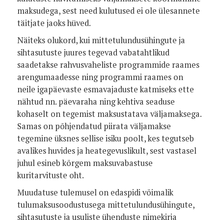
maksudega, sest need kulutused ei ole ülesannete
täitjate jaoks hüved.
Näiteks olukord, kui mittetulundusühingute ja
sihtasutuste juures tegevad vabatahtlikud
saadetakse rahvusvaheliste programmide raames
arengumaadesse ning programmi raames on
neile igapäevaste esmavajaduste katmiseks ette
nähtud nn. päevaraha ning kehtiva seaduse
kohaselt on tegemist maksustatava väljamaksega.
Samas on põhjendatud piirata väljamakse
tegemine üksnes sellise isiku poolt, kes tegutseb
avalikes huvides ja heategevuslikult, sest vastasel
juhul esineb kõrgem maksuvabastuse
kuritarvituste oht.
Muudatuse tulemusel on edaspidi võimalik
tulumaksusoodustusega mittetulundusühingute,
sihtasutuste ja usuliste ühenduste nimekirja