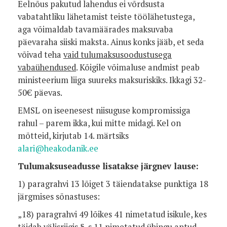
Eelnõus pakutud lahendus ei võrdsusta
vabatahtliku lähetamist teiste töölähetustega,
aga võimaldab tavamäärades maksuvaba
päevaraha siiski maksta. Ainus konks jääb, et seda
võivad teha
vaid tulumaksusoodustusega
vabaühendused
. Kõigile võimaluse andmist peab
ministeerium liiga suureks maksuriskiks. Ikkagi 32-
50€ päevas.
EMSL on iseenesest niisuguse kompromissiga
rahul – parem ikka, kui mitte midagi. Kel on
mõtteid, kirjutab 14. märtsiks
alari@heakodanik.ee
Tulumaksuseadusse lisatakse järgnev lause:
1) paragrahvi 13 lõiget 3 täiendatakse punktiga 18
järgmises sõnastuses:
„18) paragrahvi 49 lõikes 41 nimetatud isikule, kes