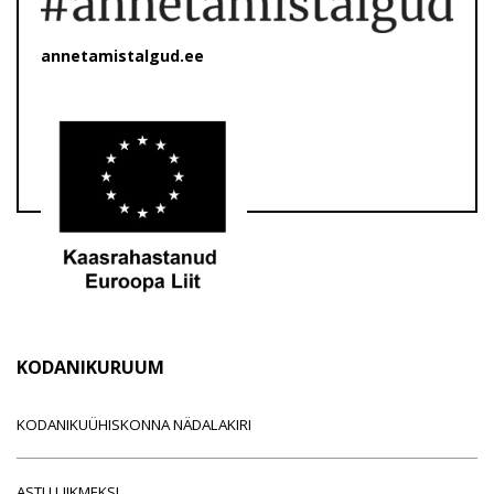
annetamistalgud.ee
KODANIKURUUM
KODANIKUÜHISKONNA NÄDALAKIRI
ASTU LIIKMEKS!