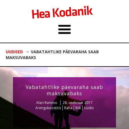
UUDISED
VABATAHTLIKE PÄEVARAHA SAAB
MAKSUVABAKS
Vabatahtlike päevaraha saab
maksuvabaks
Alari Rammo
28. veebruar 2017
Arengukoostöö
Raha
Riik
Uudis