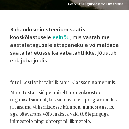
Foto: Arengukoostöö Ümarlaud
Rahandusministeerium saatis
kooskõlastusele
eelnõu
, mis vastab me
aastatetagusele ettepanekule võimaldada
saata lähetusse ka vabatahtlikke. Jõustub
ehk juba juulist.
fotol Eesti vabatahtlik Maia Klaassen Kamerunis.
Mure tõstatasid peamiselt arengukoostöö
organisatsioonid, kes saadavad eri programmides
ja niisama välisriikidesse kümneid inimesi aastas,
aga päevaraha võib maksta vaid töölepinguga
inimestele ning juhtorgani liikmetele.