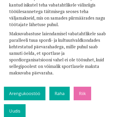
kantud isikutel teha vabatahtlikele välisriigis
tööülesannetega täitmisega seoses teha
väljamakseid, mis on samades piirmäärades nagu
töötajate lähetuse puhul.
Maksuvabastuse laiendamisel vabatahtlikele saab
paralleeli tuua spordi- ja kultuurivaldkondades
kehtestatud päevarahadega, mille puhul saab
samuti öelda, et sportlase ja
spordiorganisatsiooni vahel ei ole töösuhet, kuid
sellegipoolest on võimalik sportlasele maksta
maksuvaba päevaraha.
Arengukoostöö
Raha
Riik
Uudis