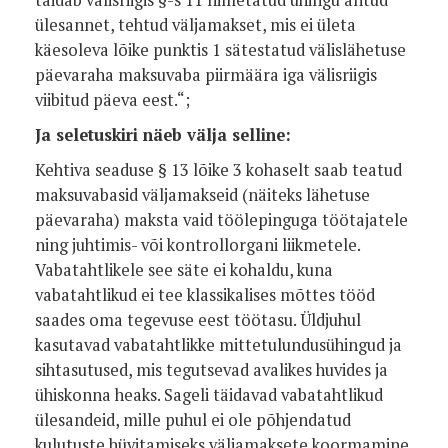
täidab välisriigis §-s 11 nimetatud ühingu antud
ülesannet, tehtud väljamakset, mis ei ületa
käesoleva lõike punktis 1 sätestatud välislähetuse
päevaraha maksuvaba piirmäära iga välisriigis
viibitud päeva eest.“;
Ja seletuskiri näeb välja selline:
Kehtiva seaduse § 13 lõike 3 kohaselt saab teatud
maksuvabasid väljamakseid (näiteks lähetuse
päevaraha) maksta vaid töölepinguga töötajatele
ning juhtimis- või kontrollorgani liikmetele.
Vabatahtlikele see säte ei kohaldu, kuna
vabatahtlikud ei tee klassikalises mõttes tööd
saades oma tegevuse eest töötasu. Üldjuhul
kasutavad vabatahtlikke mittetulundusühingud ja
sihtasutused, mis tegutsevad avalikes huvides ja
ühiskonna heaks. Sageli täidavad vabatahtlikud
ülesandeid, mille puhul ei ole põhjendatud
kulutuste hüvitamiseks väljamaksete koormamine