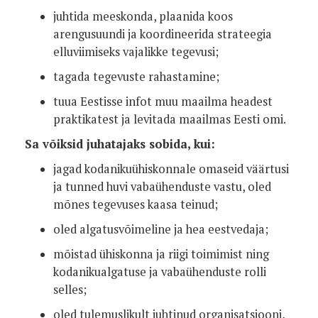
juhtida meeskonda, plaanida koos
arengusuundi ja koordineerida strateegia
elluviimiseks vajalikke tegevusi;
tagada tegevuste rahastamine;
tuua Eestisse infot muu maailma headest
praktikatest ja levitada maailmas Eesti omi.
Sa võiksid juhatajaks sobida, kui:
jagad kodanikuühiskonnale omaseid väärtusi
ja tunned huvi vabaühenduste vastu, oled
mõnes tegevuses kaasa teinud;
oled algatusvõimeline ja hea eestvedaja;
mõistad ühiskonna ja riigi toimimist ning
kodanikualgatuse ja vabaühenduste rolli
selles;
oled tulemuslikult juhtinud organisatsiooni,