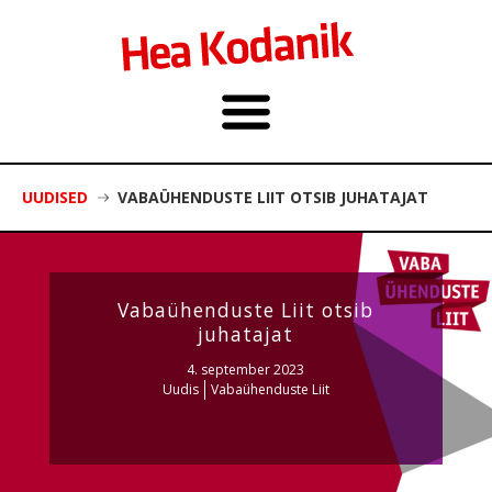
UUDISED
VABAÜHENDUSTE LIIT OTSIB JUHATAJAT
Vabaühenduste Liit otsib
juhatajat
4. september 2023
Uudis
Vabaühenduste Liit
Foto: