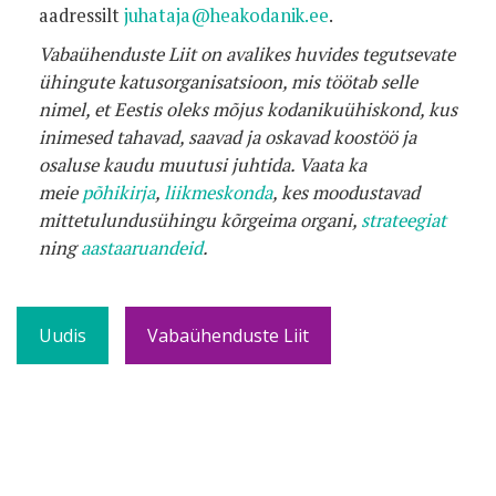
aadressilt
juhataja@heakodanik.ee
.
Vabaühenduste Liit on avalikes huvides tegutsevate
ühingute katusorganisatsioon, mis töötab selle
nimel, et Eestis oleks mõjus kodanikuühiskond, kus
inimesed tahavad, saavad ja oskavad koostöö ja
osaluse kaudu muutusi juhtida. Vaata ka
meie
põhikirja
,
liikmeskonda
, kes moodustavad
mittetulundusühingu kõrgeima organi,
strateegiat
ning
aastaaruandeid
.
Uudis
Vabaühenduste Liit