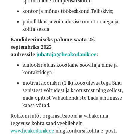
spordikulude kompensatsioon;
kontor ja mõnus töökeskkond Telliskivis;
paindlikkus ja võimalus ise oma töö aega ja
kohta seada.
Kandideerimiseks palume saata 25.
septembriks 2023
aadressile
juhataja@heakodanik.ee
:
elulookirjeldus koos kahe soovitaja nime ja
kontaktidega;
motivatsioonikiri (1 lk) koos ülevaatega Sinu
senistest võitudest ja kaotustest ning sellest,
mida õpitust Vabaühenduste Liidu juhtimisse
kaasa võtad.
Rohkem infot organisatsiooni ja vabakonna
tegevuse kohta saad veebilehelt
www.heakodanik.ee
ning konkursi kohta e-posti