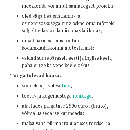
meeskonda või mitut samaaegset projekti;
oled väga hea suhtlemis- ja
esinemisoskusega ning oskad oma mõtteid
selgelt edasi anda nii sõnas kui kirjas;
omad haridust, mis toetab
kodanikuühiskonna mõtestamist;
valdad suurepäraselt eesti ja inglise keelt,
paha ei tee ka vene keele oskus.
Tööga tulevad kaasa:
võimekas ja vahva
tiim
;
toetav ja kogemustega
nõukogu
;
alustades palgatase 2500 eurot (bruto),
võimalus seda ise kujundada;
maksuvaba piirmäära ulatuses tervise- ja