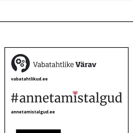
vabatahtlikud.ee
annetamistalgud.ee