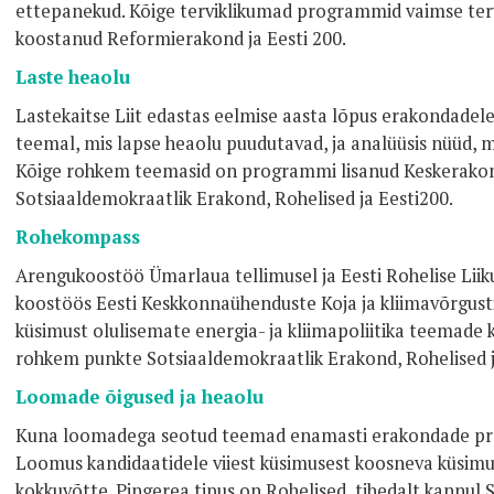
ettepanekud. Kõige terviklikumad programmid vaimse terv
koostanud Reformierakond ja Eesti 200.
Laste heaolu
Lastekaitse Liit edastas eelmise aasta lõpus erakondadel
teemal, mis lapse heaolu puudutavad, ja analüüsis nüüd, m
Kõige rohkem teemasid on programmi lisanud Keskerakon
Sotsiaaldemokraatlik Erakond, Rohelised ja Eesti200.
Rohekompass
Arengukoostöö Ümarlaua tellimusel ja Eesti Rohelise Lii
koostöös Eesti Keskkonnaühenduste Koja ja kliimavõrgusti
küsimust olulisemate energia- ja kliimapoliitika teemade 
rohkem punkte Sotsiaaldemokraatlik Erakond, Rohelised j
Loomade õigused ja heaolu
Kuna loomadega seotud teemad enamasti erakondade progr
Loomus kandidaatidele viiest küsimusest koosneva küsimust
kokkuvõtte. Pingerea tipus on Rohelised, tihedalt kannul