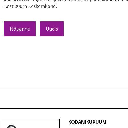
Eesti200 ja Keskerakond.
Nõuanne
Uudis
KODANIKURUUM