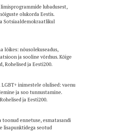
valimisprogrammide lubadusest,
mõiguste olukorda Eestis.
a Sotsiaaldemokraatlikul
a lõikes: nõusolekuseadus,
tsioon ja sooline võrdsus. Kõige
 Rohelised ja Eesti200.
 LGBT+ inimestele olulised: vaenu
tlemine ja soo tunnustamine.
ohelised ja Eesti200.
lja toonud ennetuse, esmatasandi
te lisapunktidega seotud