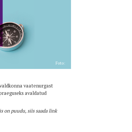
Foto:
aldkonna vaatenurgast
 praeguseks avaldatud
s on puudu, siis saada link