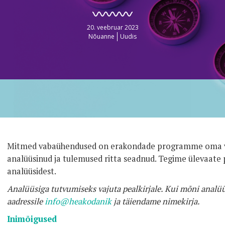
20. veebruar 2023
Nõuanne
Uudis
Mitmed vabaühendused on erakondade programme oma v
analüüsinud ja tulemused ritta seadnud. Tegime ülevaate
analüüsidest.
Analüüsiga tutvumiseks vajuta pealkirjale. Kui mõni analüü
aadressile
info@heakodanik
ja täiendame nimekirja.
Inimõigused