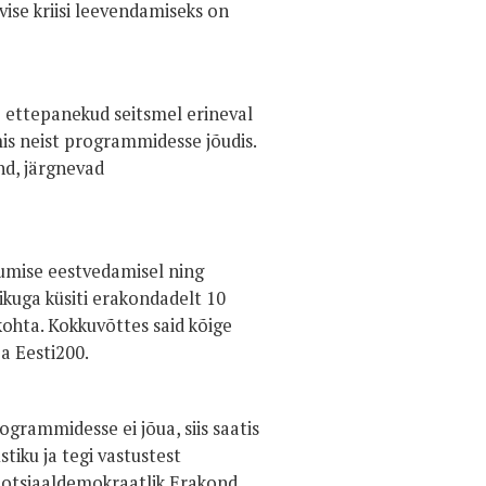
ise kriisi leevendamiseks on
e ettepanekud seitsmel erineval
is neist programmidesse jõudis.
d, järgnevad
kumise eestvedamisel ning
kuga küsiti erakondadelt 10
kohta. Kokkuvõttes said kõige
a Eesti200.
ammidesse ei jõua, siis saatis
iku ja tegi vastustest
 Sotsiaaldemokraatlik Erakond,