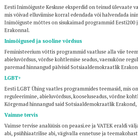
Eesti Inimõiguste Keskuse eksperdid on teinud ülevaate 
mis võivad elluviimise korral edendada või halvendada ini
Inimõiguste mõttes on sisukaimad programmid Eesti200 j
Erakonnal.
Inimõigused ja sooline võrdsus
Feministeerium võttis programmid vaatluse alla viie teem
abieluvõrdsus, võrdse kohtlemise seadus, vaenukõne regula
paremad hinnangud pälvisid Sotsiaaldemokraatlik Erakond,
LGBT+
Eesti LGBT Ühing vaatles programmides teemasid, mis on
reguleerimine, abieluvõrdsus, kooseluseadus, võrdne koh
Kõrgemad hinnangud said Sotsiaaldemokraatlik Erakond, R
Vaimne tervis
Vaimse tervise analüüsis on peaasi.ee ja VATEK eraldi vä
abi, psühhiaatrilise abi, vägivalla ennetuse ja teemakohas