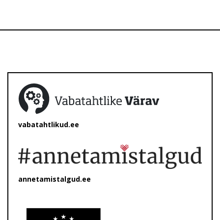
vabatahtlikud.ee
annetamistalgud.ee