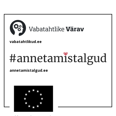
vabatahtlikud.ee
annetamistalgud.ee