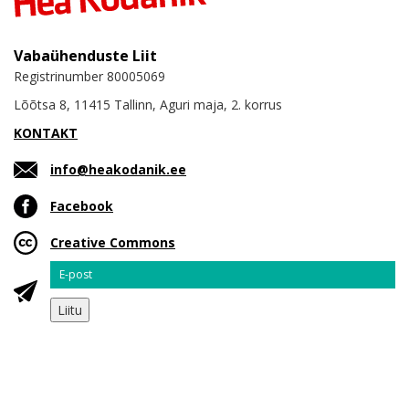
Vabaühenduste Liit
Registrinumber 80005069
Lõõtsa 8, 11415 Tallinn, Aguri maja, 2. korrus
KONTAKT
info@heakodanik.ee
Facebook
Creative Commons
Email
Liitu