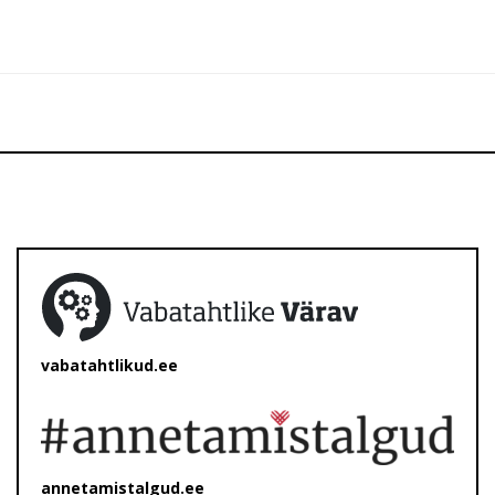
vabatahtlikud.ee
annetamistalgud.ee