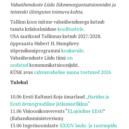
Vabaühenduste Liidu liikmesorganisatsioonides ja
teisteski ühingutes toimuva kohta.
Tallinn koos mitme vabaühendusega kutsub
tasuta kriisivalmiduse
koolitustele
.
USA saatkond Tallinnas kutsub 2027/2028.
õppeaasta Hubert H. Humphrey
stipendiumiprogrammi
konkursile
.
Vabaühenduste Liidu tiimi
on
oodatud
kommunikatsioonijuht.
KÜSK avas
rahvusvahelise suuna toetused 2026
Tulekul
10.06 Eesti Kultuuri Koja ümarlaud
„Haridus ja
Eesti demograafiline jätkusuutlikkus“
11.06 Visioonikonverents “
ELujõuline EEsti
”
(Rahandusministeerium)
13.06 Ingerisoomlaste
XXXIV laulu- ja tantsupidu