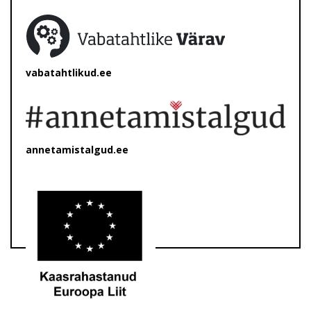
vabatahtlikud.ee
annetamistalgud.ee