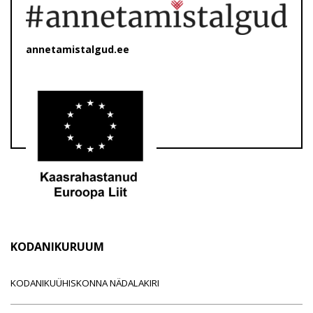
annetamistalgud.ee
KODANIKURUUM
KODANIKUÜHISKONNA NÄDALAKIRI