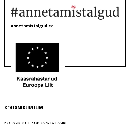
annetamistalgud.ee
KODANIKURUUM
KODANIKUÜHISKONNA NÄDALAKIRI