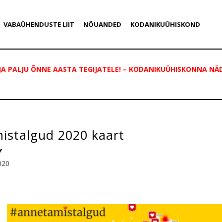
VABAÜHENDUSTE LIIT
NÕUANDED
KODANIKUÜHISKOND
A PALJU ÕNNE AASTA TEGIJATELE! – KODANIKUÜHISKONNA NÄD
istalgud 2020 kaart
020