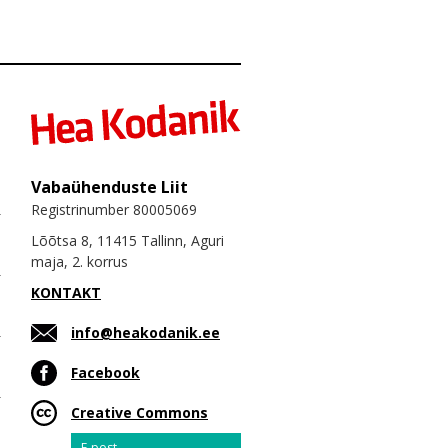
Vabaühenduste Liit
Registrinumber 80005069
Lõõtsa 8, 11415 Tallinn, Aguri
maja, 2. korrus
KONTAKT
info@heakodanik.ee
Facebook
Creative Commons
Email