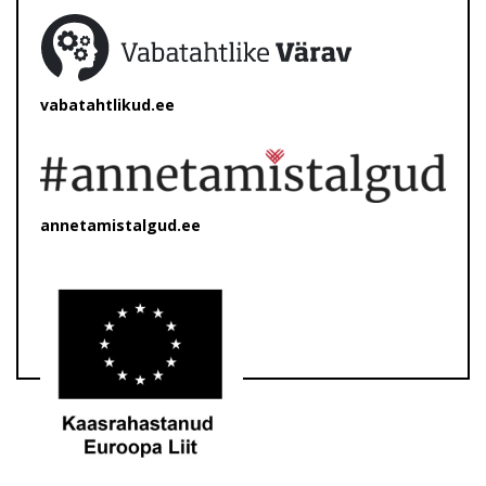
vabatahtlikud.ee
annetamistalgud.ee