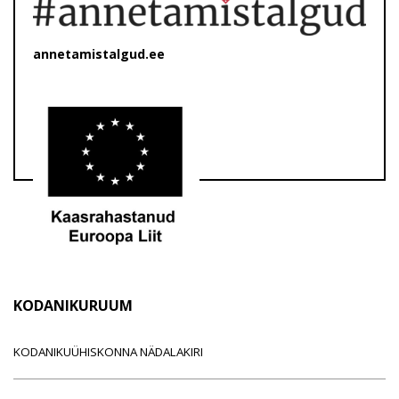
annetamistalgud.ee
KODANIKURUUM
KODANIKUÜHISKONNA NÄDALAKIRI