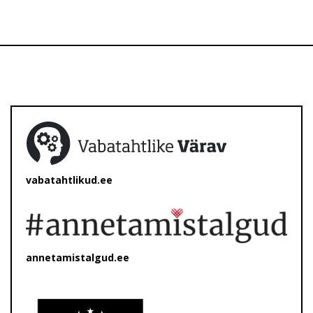
vabatahtlikud.ee
annetamistalgud.ee