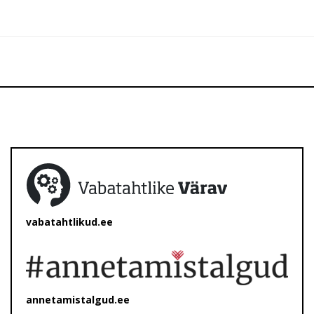
vabatahtlikud.ee
annetamistalgud.ee