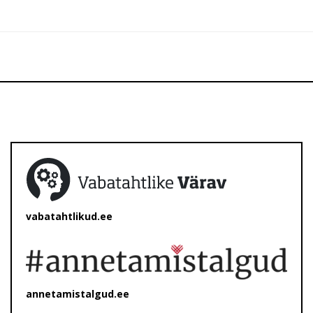
vabatahtlikud.ee
annetamistalgud.ee