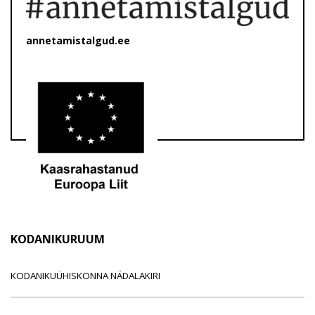
annetamistalgud.ee
KODANIKURUUM
KODANIKUÜHISKONNA NÄDALAKIRI