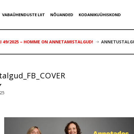
VABAÜHENDUSTE LIIT
NÕUANDED
KODANIKUÜHISKOND
I 49/2025 – HOMME ON ANNETAMISTALGUD!
ANNETUSTALGU
talgud_FB_COVER
025