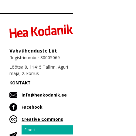
Vabaühenduste Liit
Registrinumber 80005069
Lõõtsa 8, 11415 Tallinn, Aguri
maja, 2. korrus
KONTAKT
info@heakodanik.ee
Facebook
Creative Commons
Email