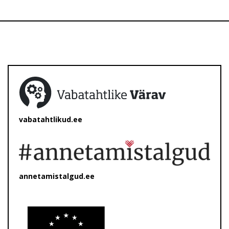
vabatahtlikud.ee
annetamistalgud.ee