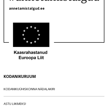
annetamistalgud.ee
KODANIKURUUM
KODANIKUÜHISKONNA NÄDALAKIRI
ASTU LIIKMEKS!