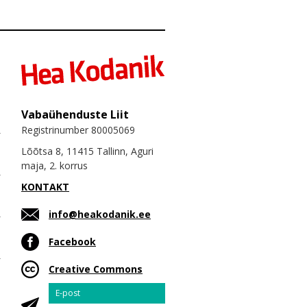
Vabaühenduste Liit
Registrinumber 80005069
Lõõtsa 8, 11415 Tallinn, Aguri
maja, 2. korrus
KONTAKT
info@heakodanik.ee
Facebook
Creative Commons
Email