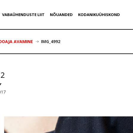
VABAÜHENDUSTE LIIT
NÕUANDED
KODANIKUÜHISKOND
OOAJA AVAMINE
IMG_4992
92
017