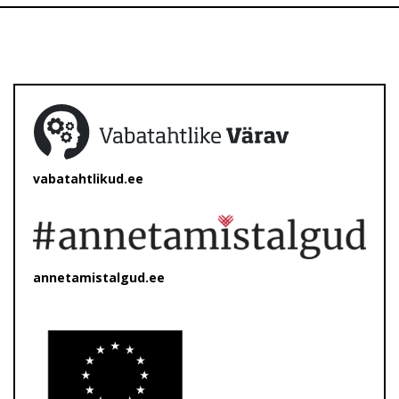
vabatahtlikud.ee
annetamistalgud.ee