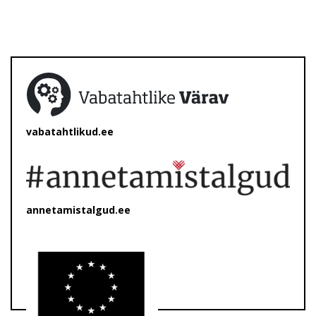
vabatahtlikud.ee
annetamistalgud.ee