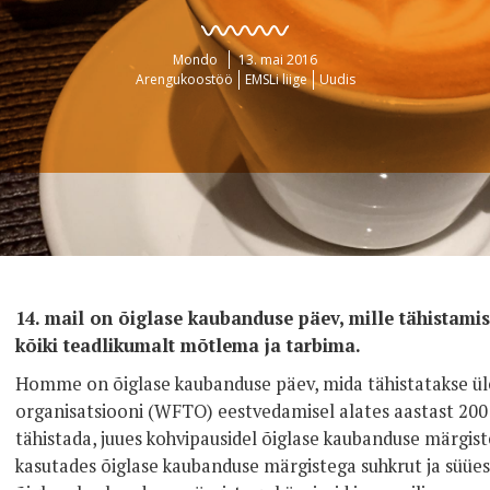
Mondo
13. mai 2016
Arengukoostöö
EMSLi liige
Uudis
14. mail on õiglase kaubanduse päev, mille tähistam
kõiki teadlikumalt mõtlema ja tarbima.
Homme on õiglase kaubanduse päev, mida tähistatakse ü
organisatsiooni (WFTO) eestvedamisel alates aastast 2001
tähistada, juues kohvipausidel õiglase kaubanduse märgiste
kasutades õiglase kaubanduse märgistega suhkrut ja süües