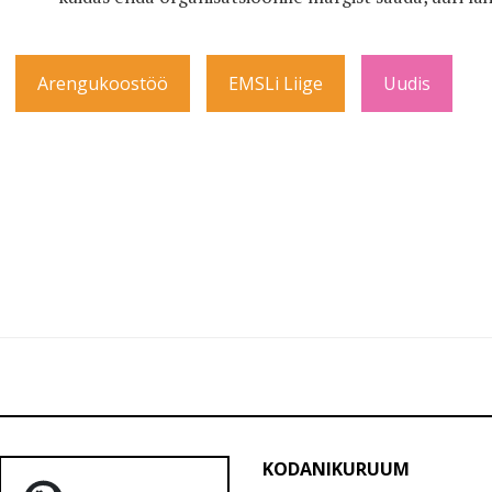
Arengukoostöö
EMSLi Liige
Uudis
KODANIKURUUM