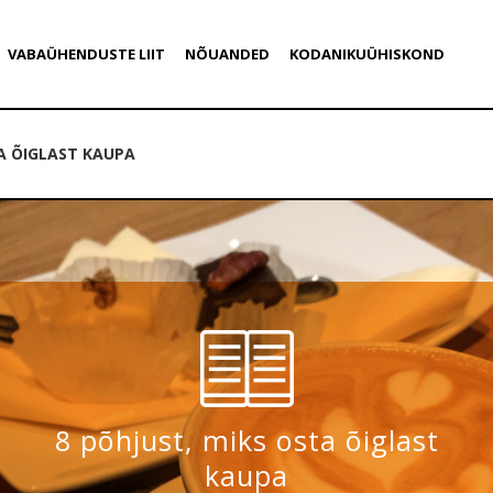
VABAÜHENDUSTE LIIT
NÕUANDED
KODANIKUÜHISKOND
TA ÕIGLAST KAUPA
8 põhjust, miks osta õiglast
kaupa