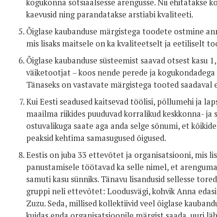
kogukonna sotsiaalsesse arengusse. Nii ehitatakse 
kaevusid ning parandatakse arstiabi kvaliteeti.
Õiglase kaubanduse märgistega toodete ostmine anna
mis lisaks maitsele on ka kvaliteetselt ja eetiliselt t
Õiglase kaubanduse süsteemist saavad otsest kasu 1,5 
väiketootjat – koos nende perede ja kogukondadega te
Tänaseks on vastavate märgistega tooted saadaval ena
Kui Eesti seadused kaitsevad töölisi, põllumehi ja laps
maailma riikides puuduvad korralikud keskkonna- ja
ostuvalikuga saate aga anda selge sõnumi, et kõikid
peaksid kehtima samasugused õigused.
Eestis on juba 33 ettevõtet ja organisatsiooni, mis 
panustamisele töötavad ka selle nimel, et arengum
samuti kasu sünniks. Tänavu lisandusid sellesse tor
gruppi neli ettevõtet: Loodusvägi, kohvik Anna edas
Zuzu. Seda, millised kollektiivid veel õiglase kauban
kuidas enda organisatsioonile märgist saada, uuri lä