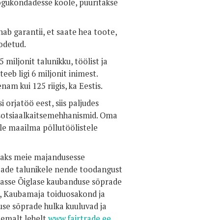
kogukondadesse koole, puuritakse
b garantii, et saate hea toote,
oodetud.
miljonit talunikku, töölist ja
eb ligi 6 miljonit inimest.
m kui 125 riigis, ka Eestis.
i orjatöö eest, siis paljudes
 sotsiaalkaitsemehhanismid. Oma
ele maailma põllutöölistele
lisaks meie majandusesse
aade talunikele nende toodangust
edasse Õiglase kaubanduse sõprade
i, Kaubamaja toiduosakond ja
duse sõprade hulka kuuluvad ja
hemalt lehelt
www.fairtrade.ee
.