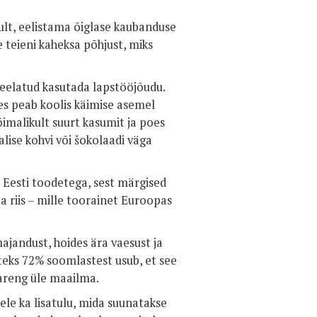
lt, eelistama õiglase kaubanduse
teieni kaheksa põhjust, miks
eelatud kasutada lapstööjõudu.
es peab koolis käimise asemel
õimalikult suurt kasumit ja poes
lise kohvi või šokolaadi väga
 Eesti toodetega, sest märgised
ja riis – mille toorainet Euroopas
ajandust, hoides ära vaesust ja
teks 72% soomlastest usub, et see
sareng üle maailma.
le ka lisatulu, mida suunatakse