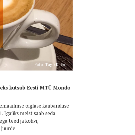
Foto: Tago Kalbri
iseks kutsub Eesti MTÜ Mondo
lemaailmse õiglase kaubanduse
. Igaüks meist saab seda
ga teed ja kohvi,
 juurde