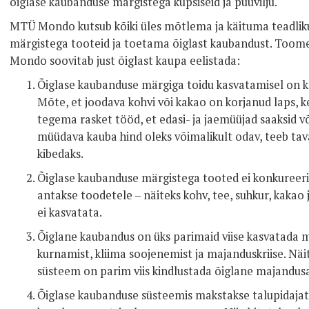
õiglase kaubanduse märgistega küpsiseid ja puuvilju.
MTÜ Mondo kutsub kõiki üles mõtlema ja käituma teadliku
märgistega tooteid ja toetama õiglast kaubandust. Toome 
Mondo soovitab just õiglast kaupa eelistada:
Õiglase kaubanduse märgiga toidu kasvatamisel on k
Mõte, et joodava kohvi või kakao on korjanud laps, k
tegema rasket tööd, et edasi- ja jaemüüjad saaksid v
müüdava kauba hind oleks võimalikult odav, teeb tava
kibedaks.
Õiglase kaubanduse märgistega tooted ei konkureeri
antakse toodetele – näiteks kohv, tee, suhkur, kakao 
ei kasvatata.
Õiglane kaubandus on üks parimaid viise kasvatada m
kurnamist, kliima soojenemist ja majanduskriise. Näi
süsteem on parim viis kindlustada õiglane majandu
Õiglase kaubanduse süsteemis makstakse talupidajate