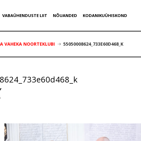
VABAÜHENDUSTE LIIT
NÕUANDED
KODANIKUÜHISKOND
 JA VAHEKA NOORTEKLUBI
55050008624_733E60D468_K
8624_733e60d468_k
6