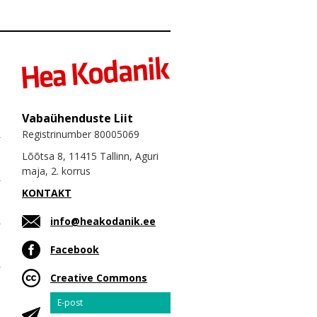
Vabaühenduste Liit
Registrinumber 80005069
Lõõtsa 8, 11415 Tallinn, Aguri
maja, 2. korrus
KONTAKT
info@heakodanik.ee
Facebook
Creative Commons
Email