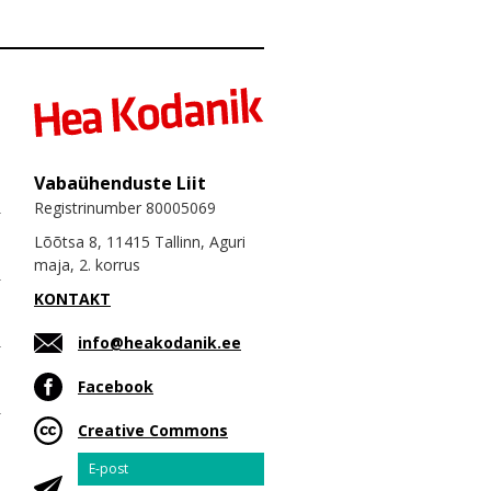
Vabaühenduste Liit
Registrinumber 80005069
Lõõtsa 8, 11415 Tallinn, Aguri
maja, 2. korrus
KONTAKT
info@heakodanik.ee
Facebook
Creative Commons
Email