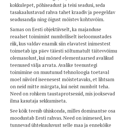
kokkulepet, põhiseadust ja teisi seadusi, seda
tasakaalustavad rahva tahet kraadiv ja peegeldav
seadusandja ning õigust mõistev kohtuvõim.
Samas on Eesti objektiivselt, ka majanduse
reaalset toimimist numbriliselt iseloomustades
riik, kus valdav enamik siin elavatest inimestest
toimetab iga päev täiesti sõltumatult täitevvõimu
olemasolust, kui mõned elementaarsed avalikud
teenused välja arvata. Avalike teenustegi
toimimine on muutunud tehnoloogia toetaval
moel niivõrd iseenesest mõistetavaks, et lihtsam
on neid mitte märgata, kui neist numbrit teha.
Need on rohkem taustaprotsessid, mis jooksevad
ilma kasutaja sekkumiseta.
See kõik teenib ühiskonda, milles dominantse osa
moodustab Eesti rahvas. Need on inimesed, kes
tunnevad ühtekuuluvust selle maa ja ennekõike