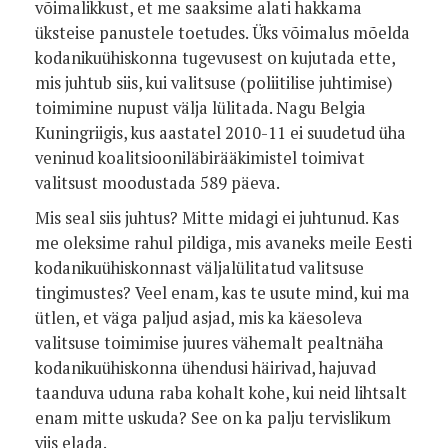
võimalikkust, et me saaksime alati hakkama
üksteise panustele toetudes. Üks võimalus mõelda
kodanikuühiskonna tugevusest on kujutada ette,
mis juhtub siis, kui valitsuse (poliitilise juhtimise)
toimimine nupust välja lülitada. Nagu Belgia
Kuningriigis, kus aastatel 2010-11 ei suudetud üha
veninud koalitsiooniläbirääkimistel toimivat
valitsust moodustada 589 päeva.
Mis seal siis juhtus? Mitte midagi ei juhtunud. Kas
me oleksime rahul pildiga, mis avaneks meile Eesti
kodanikuühiskonnast väljalülitatud valitsuse
tingimustes? Veel enam, kas te usute mind, kui ma
ütlen, et väga paljud asjad, mis ka käesoleva
valitsuse toimimise juures vähemalt pealtnäha
kodanikuühiskonna ühendusi häirivad, hajuvad
taanduva uduna raba kohalt kohe, kui neid lihtsalt
enam mitte uskuda? See on ka palju tervislikum
viis elada.