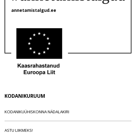
annetamistalgud.ee
KODANIKURUUM
KODANIKUÜHISKONNA NÄDALAKIRI
ASTU LIIKMEKS!