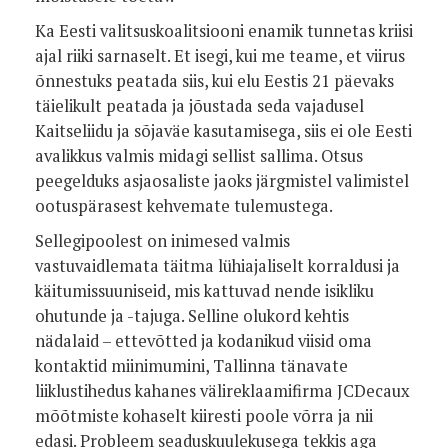
Ka Eesti valitsuskoalitsiooni enamik tunnetas kriisi
ajal riiki sarnaselt. Et isegi, kui me teame, et viirus
õnnestuks peatada siis, kui elu Eestis 21 päevaks
täielikult peatada ja jõustada seda vajadusel
Kaitseliidu ja sõjaväe kasutamisega, siis ei ole Eesti
avalikkus valmis midagi sellist sallima. Otsus
peegelduks asjaosaliste jaoks järgmistel valimistel
ootuspärasest kehvemate tulemustega.
Sellegipoolest on inimesed valmis
vastuvaidlemata täitma lühiajaliselt korraldusi ja
käitumissuuniseid, mis kattuvad nende isikliku
ohutunde ja -tajuga. Selline olukord kehtis
nädalaid – ettevõtted ja kodanikud viisid oma
kontaktid miinimumini, Tallinna tänavate
liiklustihedus kahanes välireklaamifirma JCDecaux
mõõtmiste kohaselt kiiresti poole võrra ja nii
edasi. Probleem seaduskuulekusega tekkis aga