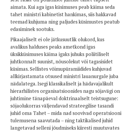
aimata. Kui aga igas küsimuses peab käima seda
tahet ministri kabinetist hankimas, siis hakkavad
teemad kuhjuma ning paljudes küsimustes peatub
edasiminek sootuks.
Pikaajaliselt ei ole jätkusuutlik olukord, kus
avalikus halduses peaks ametkond igas
üksikküsimuses käima igaks juhuks poliitiliselt
juhtkonnalt suunist, nõusolekut või tagasisidet
küsimas. Sellistes võimupüramiidides kuhjuvad
allkirjastamata otsused ministri lauanurgale juba
nädalatega. Isegi klassikaliselt ja hädavajalikult
hierarhilistes organisatsioonides nagu sõjavägi on
juhtimine tänapäeval doktrinaalselt teistsugune:
sõjaolukorras väljendavad strateegilise tasandi
juhid oma Tahet – mida nad soovivad operatsiooni
tulemusena saavutada – ning taktikalised juhid
langetavad selleni jõudmiseks kiiresti muutuvates