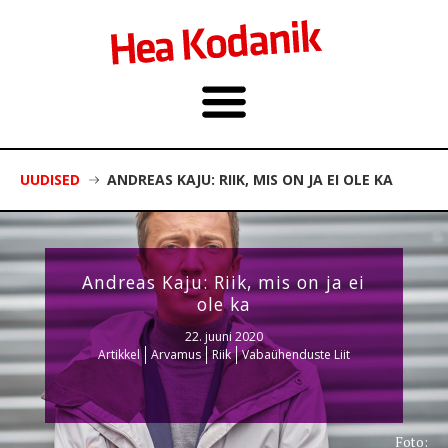
UUDISED
ANDREAS KAJU: RIIK, MIS ON JA EI OLE KA
Andreas Kaju: Riik, mis on ja ei
ole ka
22. juuni 2020
Artikkel
Arvamus
Riik
Vabaühenduste Liit
Foto: