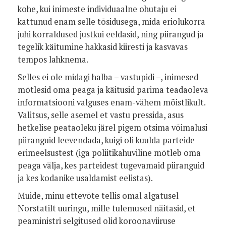
kohe, kui inimeste individuaalne ohutaju ei
kattunud enam selle tõsidusega, mida eriolukorra
juhi korraldused justkui eeldasid, ning piirangud ja
tegelik käitumine hakkasid kiiresti ja kasvavas
tempos lahknema.
Selles ei ole midagi halba – vastupidi –, inimesed
mõtlesid oma peaga ja käitusid parima teadaoleva
informatsiooni valguses enam-vähem mõistlikult.
Valitsus, selle asemel et vastu pressida, asus
hetkelise peataoleku järel pigem otsima võimalusi
piiranguid leevendada, kuigi oli kuulda parteide
erimeelsustest (iga poliitikahuviline mõtleb oma
peaga välja, kes parteidest tugevamaid piiranguid
ja kes kodanike usaldamist eelistas).
Muide, minu ettevõte tellis omal algatusel
Norstatilt uuringu, mille tulemused näitasid, et
peaministri selgitused olid koroonaviiruse