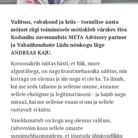
Valitsus, vabakond ja kriis – tormilise aasta
mõjust riigi toimimisele mõtiskleb värskes Hea
Kodaniku suvenumbris META Advisory partner
ja Vabaühenduste Liidu nõukogu liige
ANDREAS KAJU.
Koroonakriis näitas hästi, et Riik, suure
algustähega, on nagu kvantmehaanika nähtus, mis
korraga on olemas ja siis nagu ei ole ka. Ta ilmub,
kui me seda tahame ja sellesse usume, anname
sellele eluõiguse ja legitimatsiooni – ja hajub nagu
miraaž, kui me sellesse enam ei usu ja sellele
vastavalt ei käitu.
Vaieldamatult on kogu aeg olemas valitsus,
täitevvõim koos sellele omaste
sunnimehhanismidega, et jõustada ühiskondlikku