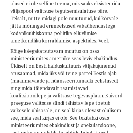
alused ei ole selline teema, mis saaks eksisteerida
väljaspool valitsuse tegutsemisulatuse piire.
Teisalt, mitte midagi pole muutunud, kui kõrvale
jätta mõningad erimeelsused vabaühendustega
kodanikuühiskonna poliitika elluviimise
ametkondliku korraldamise aspektides. Veel.
Kõige käegakatsutavam muutus on osas
ministeeriumites ametnike seas leviv ebakindlus.
Üldiselt on Eesti halduskultuuris väljakujunenud
arusaamad, mida üks või teine partei Eestis ajab
(maailmavaade ja nüansseeritumadki eelistused)
ning mida täiendavalt raamistavad
koalitsioonilepe ja valitsuse tegevusplaan. Kuivõrd
praeguse valitsuse sündi tähistav lepe toetub
väikesele ühisosale, on seal kirjas olevast olulisem
see, mida seal kirjas ei ole. See tekitabki osas
ministeeriumites ebakindlust ja spekulatsioone,
sest raske on poliitiliste juhtide tahet täpselt