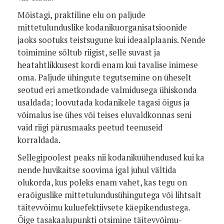
Mõistagi, praktiline elu on paljude
mittetulunduslike kodanikuorganisatsioonide
jaoks sootuks teistsugune kui ideaalplaanis. Nende
toimimine sõltub riigist, selle suvast ja
heatahtlikkusest kordi enam kui tavalise inimese
oma. Paljude ühingute tegutsemine on üheselt
seotud eri ametkondade valmidusega ühiskonda
usaldada; loovutada kodanikele tagasi õigus ja
võimalus ise ühes või teises eluvaldkonnas seni
vaid riigi pärusmaaks peetud teenuseid
korraldada.
Sellegipoolest peaks nii kodanikuühendused kui ka
nende huvikaitse soovima igal juhul vältida
olukorda, kus poleks enam vahet, kas tegu on
eraõiguslike mittetulundusühingutega või lihtsalt
täitevvõimu kuluefektiivsete käepikendustega.
Õige tasakaalupunkti otsimine täitevvõimu-