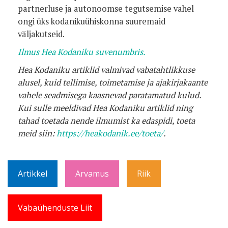
partnerluse ja autonoomse tegutsemise vahel
ongi üks kodanikuühiskonna suuremaid
väljakutseid.
Ilmus Hea Kodaniku suvenumbris.
Hea Kodaniku artiklid valmivad vabatahtlikkuse
alusel, kuid tellimise, toimetamise ja ajakirjakaante
vahele seadmisega kaasnevad paratamatud kulud.
Kui sulle meeldivad Hea Kodaniku artiklid ning
tahad toetada nende ilmumist ka edaspidi, toeta
meid siin:
https://heakodanik.ee/toeta/
.
Artikkel
Arvamus
Riik
Vabaühenduste Liit