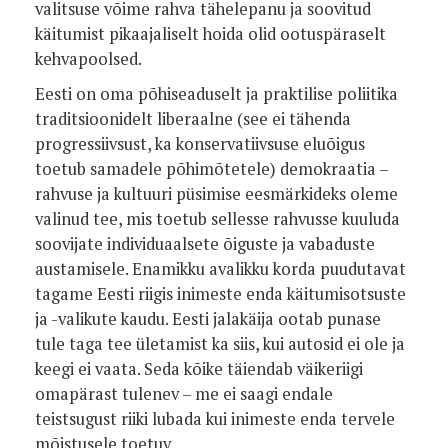
valitsuse võime rahva tähelepanu ja soovitud
käitumist pikaajaliselt hoida olid ootuspäraselt
kehvapoolsed.
Eesti on oma põhiseaduselt ja praktilise poliitika
traditsioonidelt liberaalne (see ei tähenda
progressiivsust, ka konservatiivsuse eluõigus
toetub samadele põhimõtetele) demokraatia –
rahvuse ja kultuuri püsimise eesmärkideks oleme
valinud tee, mis toetub sellesse rahvusse kuuluda
soovijate individuaalsete õiguste ja vabaduste
austamisele. Enamikku avalikku korda puudutavat
tagame Eesti riigis inimeste enda käitumisotsuste
ja -valikute kaudu. Eesti jalakäija ootab punase
tule taga tee ületamist ka siis, kui autosid ei ole ja
keegi ei vaata. Seda kõike täiendab väikeriigi
omapärast tulenev – me ei saagi endale
teistsugust riiki lubada kui inimeste enda tervele
mõistusele toetuv.