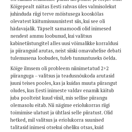
Kõigepealt näitas Eesti rahvas üles valmisolekut
juhinduda riigi terve mõistusega kooskõlas
olevatest käitumissuunistest siis, kui see oli
hädavajalik. Täpselt samamoodi olid inimesed
nendest ammu loobunud, kui valitsus
kabinetiistungitel alles uusi võimalikke korraldusi
ja piiranguid arutas, neist siiski omavahelise debati
tulemusena loobudes, tuleb tunnustuseks öelda.
Kõige ilmsem oli probleem niinimetatud 2+2
piiranguga – valitsus ja teadusnõukoda arutasid
juuni teises pooles, kas ja kuidas muuta piirangut
oludes, kus Eesti inimeste valdav enamik käitub
juba poolteist kuud viisil, mis sellise piirangu
olemasolu eitab. Nii nägime eriolukorras riigi
toimimise ulatust ja ühtlasi selle piiratust. Olid
hetked, mil valitsus ja eriolukorra suunised
talitasid inimesi otsekui oheliku otsas, kuid