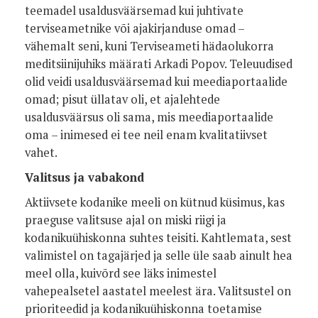
teemadel usaldusväärsemad kui juhtivate
terviseametnike või ajakirjanduse omad –
vähemalt seni, kuni Terviseameti hädaolukorra
meditsiinijuhiks määrati Arkadi Popov. Teleuudised
olid veidi usaldusväärsemad kui meediaportaalide
omad; pisut üllatav oli, et ajalehtede
usaldusväärsus oli sama, mis meediaportaalide
oma – inimesed ei tee neil enam kvalitatiivset
vahet.
Valitsus ja vabakond
Aktiivsete kodanike meeli on kütnud küsimus, kas
praeguse valitsuse ajal on miski riigi ja
kodanikuühiskonna suhtes teisiti. Kahtlemata, sest
valimistel on tagajärjed ja selle üle saab ainult hea
meel olla, kuivõrd see läks inimestel
vahepealsetel aastatel meelest ära. Valitsustel on
prioriteedid ja kodanikuühiskonna toetamise