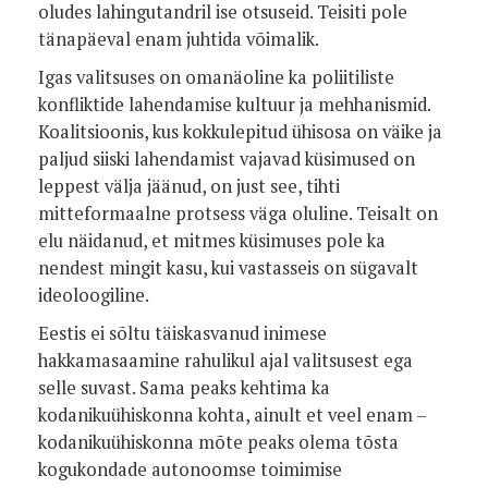
oludes lahingutandril ise otsuseid. Teisiti pole
tänapäeval enam juhtida võimalik.
Igas valitsuses on omanäoline ka poliitiliste
konfliktide lahendamise kultuur ja mehhanismid.
Koalitsioonis, kus kokkulepitud ühisosa on väike ja
paljud siiski lahendamist vajavad küsimused on
leppest välja jäänud, on just see, tihti
mitteformaalne protsess väga oluline. Teisalt on
elu näidanud, et mitmes küsimuses pole ka
nendest mingit kasu, kui vastasseis on sügavalt
ideoloogiline.
Eestis ei sõltu täiskasvanud inimese
hakkamasaamine rahulikul ajal valitsusest ega
selle suvast. Sama peaks kehtima ka
kodanikuühiskonna kohta, ainult et veel enam –
kodanikuühiskonna mõte peaks olema tõsta
kogukondade autonoomse toimimise