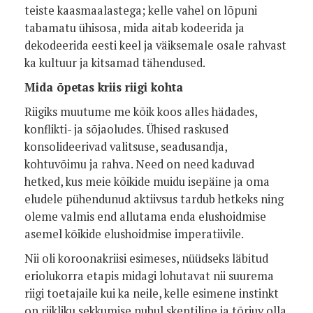
teiste kaasmaalastega; kelle vahel on lõpuni
tabamatu ühisosa, mida aitab kodeerida ja
dekodeerida eesti keel ja väiksemale osale rahvast
ka kultuur ja kitsamad tähendused.
Mida õpetas kriis riigi kohta
Riigiks muutume me kõik koos alles hädades,
konflikti- ja sõjaoludes. Ühised raskused
konsolideerivad valitsuse, seadusandja,
kohtuvõimu ja rahva. Need on need kaduvad
hetked, kus meie kõikide muidu isepäine ja oma
eludele pühendunud aktiivsus tardub hetkeks ning
oleme valmis end allutama enda elushoidmise
asemel kõikide elushoidmise imperatiivile.
Nii oli koroonakriisi esimeses, nüüdseks läbitud
eriolukorra etapis midagi lohutavat nii suurema
riigi toetajaile kui ka neile, kelle esimene instinkt
on riikliku sekkumise puhul skeptiline ja tõrjuv olla.