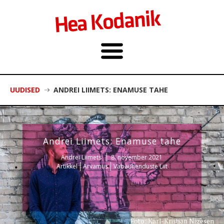
UUDISED
ANDREI LIIMETS: ENAMUSE TAHE
Andrei Liimets: Enamuse tahe
Andrei Liimets
8. november 2021
Artikkel
Arvamus
Vabaühenduste Liit
Foto: Karl-Kristjan Nigesen