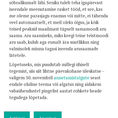
sõbralikumalt läbi. Seniks tuleb teha igapäevast
iseendale meenutamise rasket tööd, et see, kas
me oleme parasjagu enamus või mitte, ei tähenda
veel automaatselt, et meil oleks õigus, ja kõik
teised peaksid maailmast täpselt samamoodi aru
saama. Aru saamiseks, miks keegi teine teistmoodi
aru saab, kulub aga esmalt ära suutlikkus ning
valmisolek minna tagasi iseenda arusaamade
lätetele.
Lõpetuseks, mis puudutab millegi ühiselt
tegemist, siis siit lihtne päevakohane üleskutse –
valigem 30. novembril
annetamistalgute
seast
endale oluline teema või algatus ning aidakem
vabaühendustel pingelist aastat rohkete heade
tegudega lõpetada.