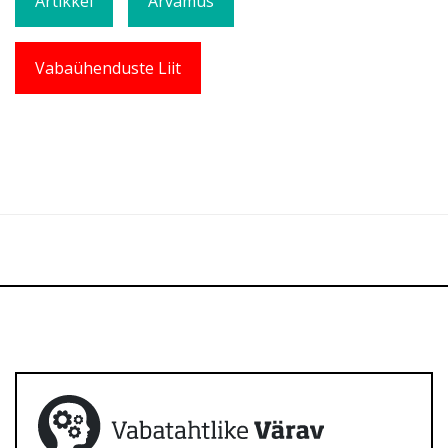
Artikkel
Arvamus
Vabaühenduste Liit