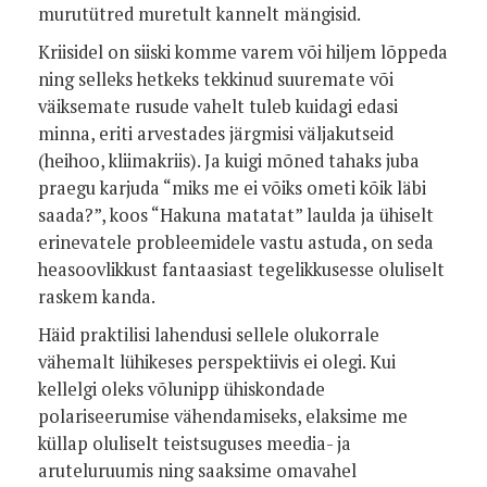
murutütred muretult kannelt mängisid.
Kriisidel on siiski komme varem või hiljem lõppeda
ning selleks hetkeks tekkinud suuremate või
väiksemate rusude vahelt tuleb kuidagi edasi
minna, eriti arvestades järgmisi väljakutseid
(heihoo, kliimakriis). Ja kuigi mõned tahaks juba
praegu karjuda “miks me ei võiks ometi kõik läbi
saada?”, koos “Hakuna matatat” laulda ja ühiselt
erinevatele probleemidele vastu astuda, on seda
heasoovlikkust fantaasiast tegelikkusesse oluliselt
raskem kanda.
Häid praktilisi lahendusi sellele olukorrale
vähemalt lühikeses perspektiivis ei olegi. Kui
kellelgi oleks võlunipp ühiskondade
polariseerumise vähendamiseks, elaksime me
küllap oluliselt teistsuguses meedia- ja
aruteluruumis ning saaksime omavahel