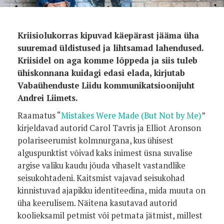
Kriisiolukorras kipuvad käepärast jääma üha
suuremad üldistused ja lihtsamad lahendused.
Kriisidel on aga komme lõppeda ja siis tuleb
ühiskonnana kuidagi edasi elada, kirjutab
Vabaühenduste Liidu kommunikatsioonijuht
Andrei Liimets.
Raamatus “
Mistakes Were Made (But Not by Me)
”
kirjeldavad autorid Carol Tavris ja Elliot Aronson
polariseerumist kolmnurgana, kus ühisest
alguspunktist võivad kaks inimest üsna suvalise
argise valiku kaudu jõuda vihaselt vastandlike
seisukohtadeni. Kaitsmist vajavad seisukohad
kinnistuvad ajapikku identiteedina, mida muuta on
üha keerulisem. Näitena kasutavad autorid
koolieksamil petmist või petmata jätmist, millest