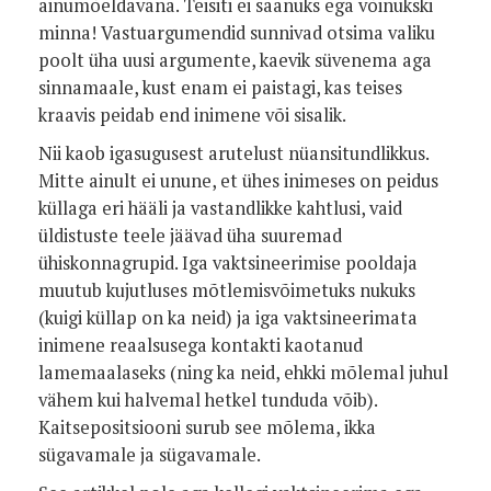
ainumõeldavana. Teisiti ei saanuks ega võinukski
minna! Vastuargumendid sunnivad otsima valiku
poolt üha uusi argumente, kaevik süvenema aga
sinnamaale, kust enam ei paistagi, kas teises
kraavis peidab end inimene või sisalik.
Nii kaob igasugusest arutelust nüansitundlikkus.
Mitte ainult ei unune, et ühes inimeses on peidus
küllaga eri hääli ja vastandlikke kahtlusi, vaid
üldistuste teele jäävad üha suuremad
ühiskonnagrupid. Iga vaktsineerimise pooldaja
muutub kujutluses mõtlemisvõimetuks nukuks
(kuigi küllap on ka neid) ja iga vaktsineerimata
inimene reaalsusega kontakti kaotanud
lamemaalaseks (ning ka neid, ehkki mõlemal juhul
vähem kui halvemal hetkel tunduda võib).
Kaitsepositsiooni surub see mõlema, ikka
sügavamale ja sügavamale.