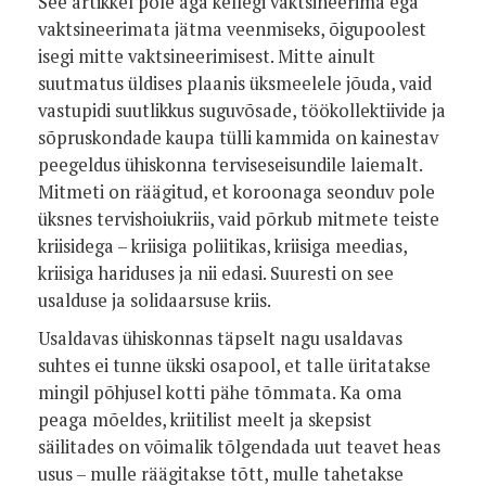
See artikkel pole aga kellegi vaktsineerima ega
vaktsineerimata jätma veenmiseks, õigupoolest
isegi mitte vaktsineerimisest. Mitte ainult
suutmatus üldises plaanis üksmeelele jõuda, vaid
vastupidi suutlikkus suguvõsade, töökollektiivide ja
sõpruskondade kaupa tülli kammida on kainestav
peegeldus ühiskonna terviseseisundile laiemalt.
Mitmeti on räägitud, et koroonaga seonduv pole
üksnes tervishoiukriis, vaid põrkub mitmete teiste
kriisidega – kriisiga poliitikas, kriisiga meedias,
kriisiga hariduses ja nii edasi. Suuresti on see
usalduse ja solidaarsuse kriis.
Usaldavas ühiskonnas täpselt nagu usaldavas
suhtes ei tunne ükski osapool, et talle üritatakse
mingil põhjusel kotti pähe tõmmata. Ka oma
peaga mõeldes, kriitilist meelt ja skepsist
säilitades on võimalik tõlgendada uut teavet heas
usus – mulle räägitakse tõtt, mulle tahetakse