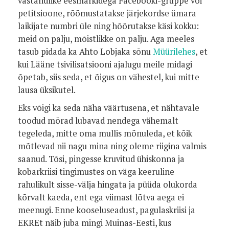
vastandlike eesmärkidega Facebooki-gruppe või
petitsioone, rõõmustatakse järjekordse ümara
laikijate numbri üle ning hõõrutakse käsi kokku:
meid on palju, mõistlikke on palju. Aga meeles
tasub pidada ka Ahto Lobjaka sõnu
Müürilehes
, et
kui Lääne tsivilisatsiooni ajalugu meile midagi
õpetab, siis seda, et õigus on vähestel, kui mitte
lausa üksikutel.
Eks võigi ka seda näha väärtusena, et nähtavale
toodud mõrad lubavad nendega vähemalt
tegeleda, mitte oma mullis mõnuleda, et kõik
mõtlevad nii nagu mina ning oleme riigina valmis
saanud. Tõsi, pingesse kruvitud ühiskonna ja
kobarkriisi tingimustes on väga keeruline
rahulikult sisse-välja hingata ja püüda olukorda
kõrvalt kaeda, ent ega viimast lõtva aega ei
meenugi. Enne kooseluseadust, pagulaskriisi ja
EKREt näib juba mingi Muinas-Eesti, kus