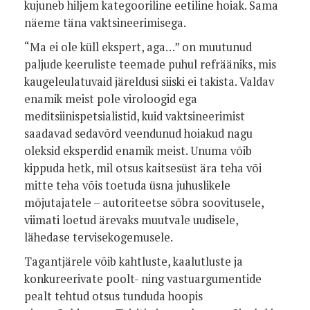
kujuneb hiljem kategooriline eetiline hoiak. Sama
näeme täna vaktsineerimisega.
“Ma ei ole küll ekspert, aga…” on muutunud
paljude keeruliste teemade puhul refrääniks, mis
kaugeleulatuvaid järeldusi siiski ei takista. Valdav
enamik meist pole viroloogid ega
meditsiinispetsialistid, kuid vaktsineerimist
saadavad sedavõrd veendunud hoiakud nagu
oleksid eksperdid enamik meist. Unuma võib
kippuda hetk, mil otsus kaitsesüst ära teha või
mitte teha võis toetuda üsna juhuslikele
mõjutajatele – autoriteetse sõbra soovitusele,
viimati loetud ärevaks muutvale uudisele,
lähedase tervisekogemusele.
Tagantjärele võib kahtluste, kaalutluste ja
konkureerivate poolt- ning vastuargumentide
pealt tehtud otsus tunduda hoopis