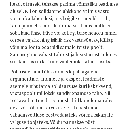
head, otsuseid tehakse parima võimaliku teadmise
alusel. Nii on solidaarne ühiskond valmis vastu
võtma ka lahendusi, mis kõigile ei meeldi – jah,
täna pean ehk mina käituma viisil, mis mulle ei
sobi, kuid ühise hüve või kellegi teise heaolu nimel
on see vajalik ning isiklik risk vastuvõetav, küllap
võin ma loota edaspidi samale teiste poolt.
Samasugune vabast tahtest ja heast usust tulenev
solidaarsus on ka toimiva demokraatia aluseks.
Polariseerunud ühiskonnas kipub aga end
argumentide, andmete ja ekspertteadmiste
asemele nihutama solidaarsuse kuri kaksikvend,
vastaspoolt millekski sundiv enamuse tahe. Nii
tõttavad mitmed arvamusliidrid kõnelema rahva
eest või rõhuma arvukusele – kehastuma
vabadusvõitluse eestvedajateks või matsikarjale
valguse toojateks. Võidu pannakse püsti