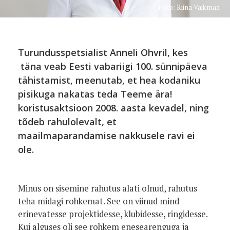
Foto: Riina Vaikmaa
Turundusspetsialist Anneli Ohvril, kes
täna veab Eesti vabariigi 100. sünnipäeva
tähistamist, meenutab, et hea kodaniku
pisikuga nakatas teda Teeme ära!
koristusaktsioon 2008. aasta kevadel, ning
tõdeb rahulolevalt, et
maailmaparandamise nakkusele ravi ei
ole.
Minus on sisemine rahutus alati olnud, rahutus
teha midagi rohkemat. See on viinud mind
erinevatesse projektidesse, klubidesse, ringidesse.
Kui alguses oli see rohkem enesearenguga ja