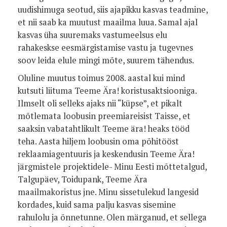
uudishimuga seotud, siis ajapikku kasvas teadmine,
et nii saab ka muutust maailma luua. Samal ajal
kasvas üha suuremaks vastumeelsus elu
rahakeskse eesmärgistamise vastu ja tugevnes
soov leida elule mingi mõte, suurem tähendus.
Oluline muutus toimus 2008. aastal kui mind
kutsuti liituma Teeme Ära! koristusaktsiooniga.
Ilmselt oli selleks ajaks nii “küpse”, et pikalt
mõtlemata loobusin preemiareisist Taisse, et
saaksin vabatahtlikult Teeme ära! heaks tööd
teha. Aasta hiljem loobusin oma põhitööst
reklaamiagentuuris ja keskendusin Teeme Ära!
järgmistele projektidele- Minu Eesti mõttetalgud,
Talgupäev, Toidupank, Teeme Ära
maailmakoristus jne. Minu sissetulekud langesid
kordades, kuid sama palju kasvas sisemine
rahulolu ja õnnetunne. Olen märganud, et sellega