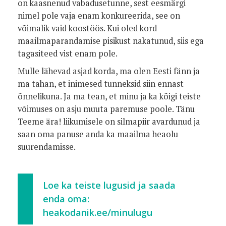
on kaasnenud vabadusetunne, sest eesmärgi
nimel pole vaja enam konkureerida, see on
võimalik vaid koostöös. Kui oled kord
maailmaparandamise pisikust nakatunud, siis ega
tagasiteed vist enam pole.
Mulle lähevad asjad korda, ma olen Eesti fänn ja
ma tahan, et inimesed tunneksid siin ennast
õnnelikuna. Ja ma tean, et minu ja ka kõigi teiste
võimuses on asju muuta paremuse poole. Tänu
Teeme ära! liikumisele on silmapiir avardunud ja
saan oma panuse anda ka maailma heaolu
suurendamisse.
Loe ka teiste lugusid ja saada
enda oma:
heakodanik.ee/minulugu