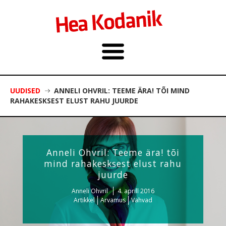
UUDISED
ANNELI OHVRIL: TEEME ÄRA! TÕI MIND
RAHAKESKSEST ELUST RAHU JUURDE
Anneli Ohvril: Teeme ära! tõi
mind rahakesksest elust rahu
juurde
Anneli Ohvril
4. aprill 2016
Artikkel
Arvamus
Vahvad