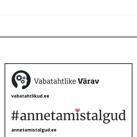
vabatahtlikud.ee
annetamistalgud.ee