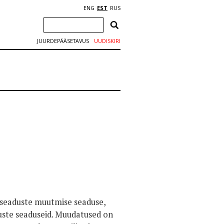
ENG
EST
RUS
JUURDEPÄÄSETAVUS
UUDISKIRI
te seaduste muutmise seaduse,
uste seaduseid. Muudatused on