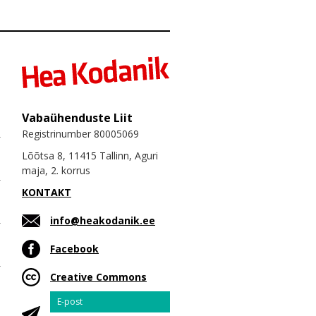
Vabaühenduste Liit
Registrinumber 80005069
Lõõtsa 8, 11415 Tallinn, Aguri
maja, 2. korrus
KONTAKT
info@heakodanik.ee
Facebook
Creative Commons
Email