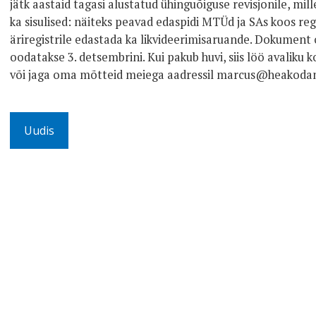
jätk aastaid tagasi alustatud ühinguõiguse revisjonile, mil
ka sisulised: näiteks peavad edaspidi MTÜd ja SAs koos re
äriregistrile edastada ka likvideerimisaruande. Dokumen
oodatakse 3. detsembrini. Kui pakub huvi, siis löö avaliku 
või jaga oma mõtteid meiega aadressil marcus@heakodanik
Uudis