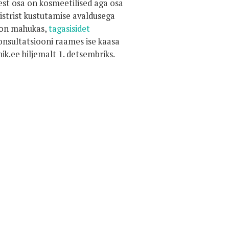
lest osa on kosmeetilised aga osa
gistrist kustutamise avaldusega
t on mahukas,
tagasisidet
konsultatsiooni raames ise kaasa
.ee hiljemalt 1. detsembriks.