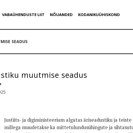
VABAÜHENDUSTE LIIT
NÕUANDED
KODANIKUÜHISKOND
MISE SEADUS
ustiku muutmise seadus
025
Justiits- ja digiministeerium algatas äriseadustiku ja teis
millega muudetakse ka mittetulundusühingute ja sihtasut