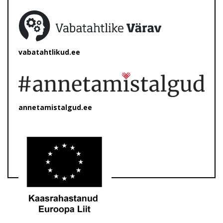
vabatahtlikud.ee
annetamistalgud.ee