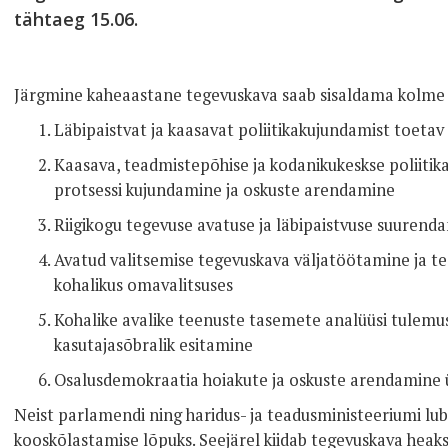
tähtaeg 15.06.
Järgmine kaheaastane tegevuskava saab sisaldama kolme l
Läbipaistvat ja kaasavat poliitikakujundamist toeta
Kaasava, teadmistepõhise ja kodanikukeskse poliiti
protsessi kujundamine ja oskuste arendamine
Riigikogu tegevuse avatuse ja läbipaistvuse suurend
Avatud valitsemise tegevuskava väljatöötamine ja t
kohalikus omavalitsuses
Kohalike avalike teenuste tasemete analüüsi tulemus
kasutajasõbralik esitamine
Osalusdemokraatia hoiakute ja oskuste arendamine u
Neist parlamendi ning haridus- ja teadusministeeriumi lub
kooskõlastamise lõpuks. Seejärel kiidab tegevuskava heak