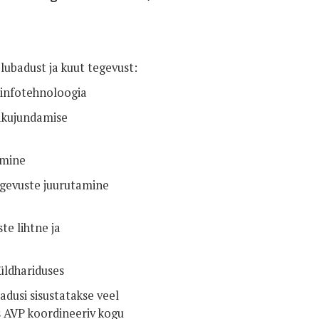
ubadust ja kuut tegevust:
v infotehnoloogia
kakujundamise
amine
egevuste juurutamine
te lihtne ja
̈ldhariduses
adusi sisustatakse veel
s AVP koordineeriv kogu