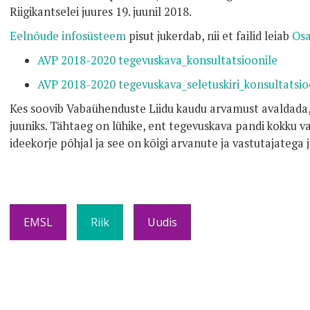
Riigikantselei juures 19. juunil 2018.
Eelnõude infosüsteem
pisut jukerdab, nii et failid leiab
Osa
AVP 2018-2020 tegevuskava_konsultatsioonile
AVP 2018-2020 tegevuskava_seletuskiri_konsultatsio
Kes soovib Vabaühenduste Liidu kaudu arvamust avaldada,
juuniks. Tähtaeg on lühike, ent tegevuskava pandi kokku v
ideekorje põhjal ja see on kõigi arvanute ja vastutajatega 
EMSL
Riik
Uudis