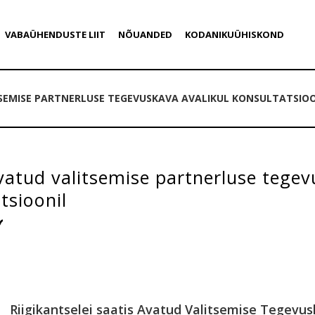
VABAÜHENDUSTE LIIT
NÕUANDED
KODANIKUÜHISKOND
SEMISE PARTNERLUSE TEGEVUSKAVA AVALIKUL KONSULTATSIO
atud valitsemise partnerluse tegev
tsioonil
Riigikantselei saatis Avatud Valitsemise Tegevus