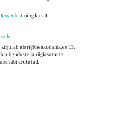
lusveebist
ning ka siit:
onile
 kirjutab alari@heakodanik.ee 13.
abaühenduste ja riigiasutuste
juba läbi arutatud.