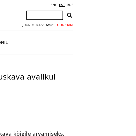
ENG
EST
RUS
JUURDEPÄÄSETAVUS
UUDISKIRI
ONIL
uskava avalikul
kava kõigile arvamiseks,