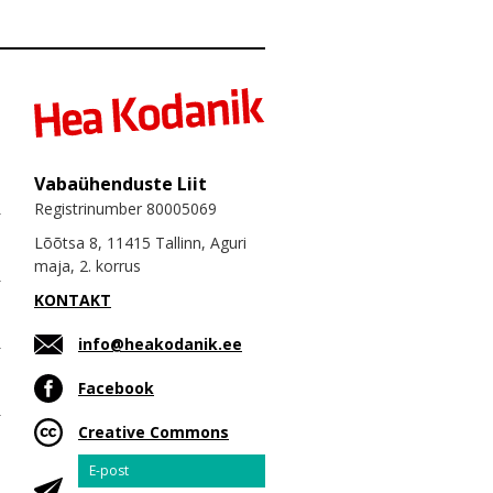
Vabaühenduste Liit
Registrinumber 80005069
Lõõtsa 8, 11415 Tallinn, Aguri
maja, 2. korrus
KONTAKT
info@heakodanik.ee
Facebook
Creative Commons
Email