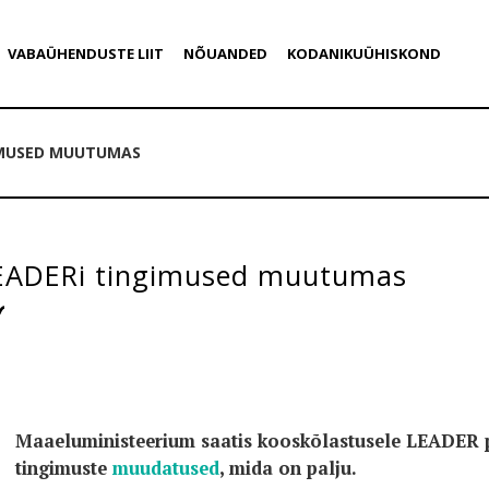
VABAÜHENDUSTE LIIT
NÕUANDED
KODANIKUÜHISKOND
GIMUSED MUUTUMAS
EADERi tingimused muutumas
Maaeluministeerium saatis kooskõlastusele LEADER
tingimuste
muudatused
, mida on palju.