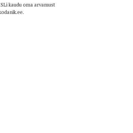
 EMSLi kaudu oma arvamust
kodanik.ee.