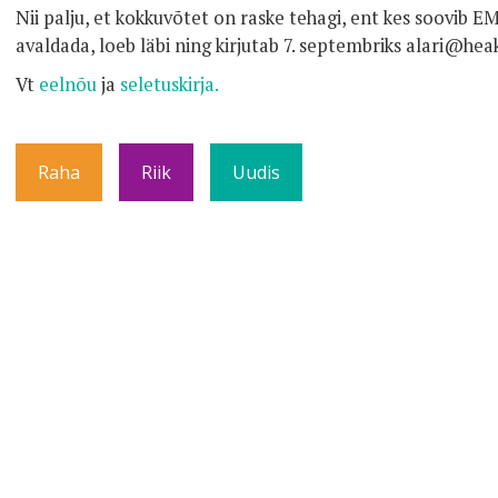
Nii palju, et kokkuvõtet on raske tehagi, ent kes soovib
avaldada, loeb läbi ning kirjutab 7. septembriks alari@hea
Vt
eelnõu
ja
seletuskirja.
Raha
Riik
Uudis