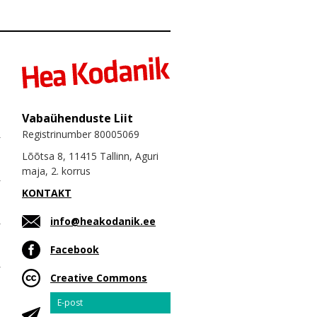
Vabaühenduste Liit
Registrinumber 80005069
Lõõtsa 8, 11415 Tallinn, Aguri
maja, 2. korrus
KONTAKT
info@heakodanik.ee
Facebook
Creative Commons
Email